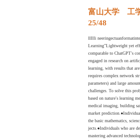
富山大学 工学
25/48
llIlIi neeringectuanform
Learning”Lightweight yet efﬁ
comparable to ChatGPT's cor
engaged in research on artiﬁci
learning, with results that ar
requires complex network str
parameters) and large amount
challenges. To solve this pr
based on nature's learning m
medical imaging, building saf
market prediction.●Individual
the basic mathematics, scienc
jects.●Individuals who are d
mastering advanced techn