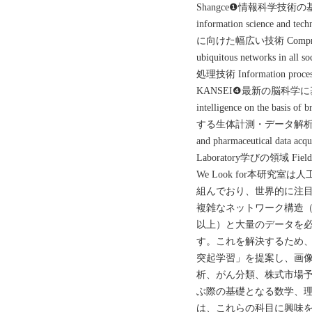
Shangce❶情報科学技術の基礎と応用
information science
に向けた幅広い技術 Comprehensive
ubiquitous networks 
処理技術 Information processin
KANSEI❹最新の脳科学に基づく人
intelligence on the b
する生体計測・データ解析技術 Advan
and pharmaceutical data acqu
Laboratory学びの領域 Fie
We Look for本研究
組んでおり、世界的に注
複雑なネットワーク構造（例
以上）と大量のデータを
す。これを解決するため
突起学習」を提案し、画
析、がん分類、株式市場予
ぶ際の基礎となる数学、
は、これらの科目に興味を