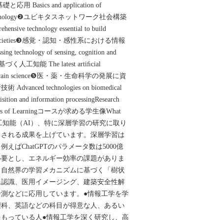
 Basics and application of
 and technology❷ユビキタスネットワーク社会構築
 technology essential to build
in all societies❸感覚・認知・感性系における情報
g technology of sensing, cognition and
工知能 The latest artiﬁcial
asis of brain science❺医・薬・生命科学の発展に資
ced technologies on biomedical
isition and information processingResearch
lds of Learningコースが求める学生像What
室は人工知能（AI）、特に深層学習の研究に取り
目される成果を上げています。深層学習は
えばChatGPTのパラメータ数は5000億
必要とし、エネルギー効率の課題がありま
、自然界の学習メカニズムに基づく「樹状
像認識、医用イメージング、建築安全性解
測などに応用しています。●情報工学を学
理科、英語などの科目が得意な人、あるい
もっている人●情報工学を深く研究し、高