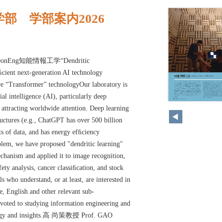
部 学部案内2026
atinteonEng知能情報工学“Dendritic
cient next-generation AI technology
e “Transformer” technologyOur laboratory is
al intelligence (AI), particularly deep
e attracting worldwide attention. Deep learning
uctures (e.g., ChatGPT has over 500 billion
s of data, and has energy efﬁciency
oblem, we have proposed "dendritic learning"
echanism and applied it to image recognition,
ety analysis, cancer classiﬁcation, and stock
s who understand, or at least, are interested in
e, English and other relevant sub-
evoted to studying information engineering and
ology and insights.高 尚策教授 Prof. GAO