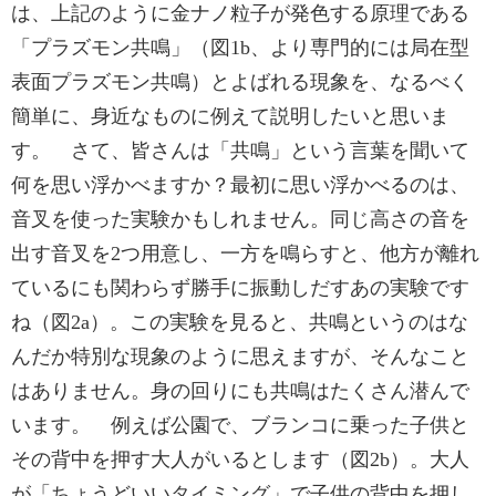
は、上記のように金ナノ粒子が発色する原理である
「プラズモン共鳴」（図1b、より専門的には局在型
表面プラズモン共鳴）とよばれる現象を、なるべく
簡単に、身近なものに例えて説明したいと思いま
す。 さて、皆さんは「共鳴」という言葉を聞いて
何を思い浮かべますか？最初に思い浮かべるのは、
音叉を使った実験かもしれません。同じ高さの音を
出す音叉を2つ用意し、一方を鳴らすと、他方が離れ
ているにも関わらず勝手に振動しだすあの実験です
ね（図2a）。この実験を見ると、共鳴というのはな
んだか特別な現象のように思えますが、そんなこと
はありません。身の回りにも共鳴はたくさん潜んで
います。 例えば公園で、ブランコに乗った子供と
その背中を押す大人がいるとします（図2b）。大人
が「ちょうどいいタイミング」で子供の背中を押し