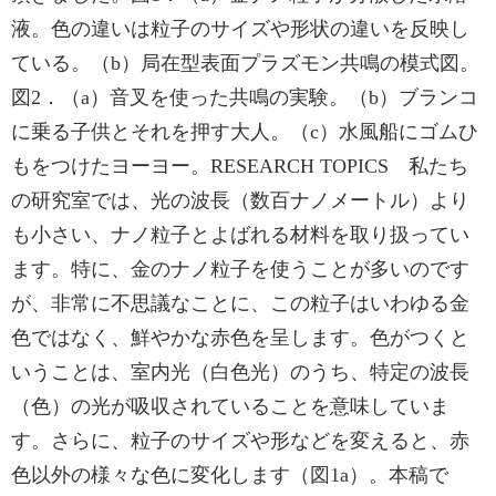
液。色の違いは粒子のサイズや形状の違いを反映し
ている。（b）局在型表面プラズモン共鳴の模式図。
図2．（a）音叉を使った共鳴の実験。（b）ブランコ
に乗る子供とそれを押す大人。（c）水風船にゴムひ
もをつけたヨーヨー。RESEARCH TOPICS 私たち
の研究室では、光の波長（数百ナノメートル）より
も小さい、ナノ粒子とよばれる材料を取り扱ってい
ます。特に、金のナノ粒子を使うことが多いのです
が、非常に不思議なことに、この粒子はいわゆる金
色ではなく、鮮やかな赤色を呈します。色がつくと
いうことは、室内光（白色光）のうち、特定の波長
（色）の光が吸収されていることを意味していま
す。さらに、粒子のサイズや形などを変えると、赤
色以外の様々な色に変化します（図1a）。本稿で