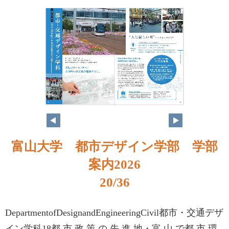
富山大学 都市デザイン学部 学部
案内2026
20/36
DepartmentofDesignandEngineeringCivil都市・交通デザ
イン学科18都 市 政 策 の 先 進 地・富 山 で都 市 環