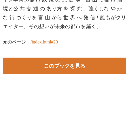
境と公 共 交 通 の あり方 を 探 究 。強くしな や か
な 街 づくりを 富 山 から 世 界 へ 発 信！誰もがクリ
エイター。その想いが未来の都市を築く。
元のページ
../index.html#20
このブックを見る