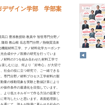
市デザイン学部 学部案
授高口 豊准教授助 教真中 智世専門分野／
 隆助 教山根 岳志専門分野／熱物質流体
光機能材料工学、ナノ材料化学カーボンナ
工光合成やナノ医療の研究を行っていま
ノ材料の3つを組み合わせた材料工学で
問を楽しむには、何より「好奇心」が大切で
し、社会の役に立つ研究で、ご一緒できる
す。専門分野／材料プロセス工学材料の製
運動量の移動現象を実験と数値計算により
化や操作条件の最適化を目指しています。
に、より低エネルギーで作る方法の提案で
りに寄与したいと思います。表面処理新し
発を通じて、誰もが快適に暮らせる社会の