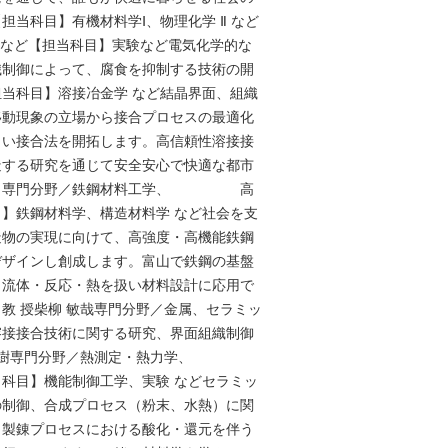
担当科目】有機材料学Ⅰ、物理化学 Ⅱ など
Ⅰ など【担当科目】実験など電気化学的な
織制御によって、腐食を抑制する技術の開
当科目】溶接冶金学 など結晶界面、組織
移動現象の立場から接合プロセスの最適化
しい接合法を開拓します。高信頼性溶接接
造する研究を通じて安全安心で快適な都市
い。専門分野／鉄鋼材料工学、 高
】鉄鋼材料学、構造材料学 など社会を支
造物の実現に向けて、高強度・高機能鉄鋼
デザインし創成します。富山で鉄鋼の基盤
・流体・反応・熱を扱い材料設計に応用で
教 授柴柳 敏哉専門分野／金属、セラミッ
溶接接合技術に関する研究、界面組織制御
野 英樹専門分野／熱測定・熱力学、
科目】機能制御工学、実験 などセラミッ
の制御、合成プロセス（粉末、水熱）に関
。製錬プロセスにおける酸化・還元を伴う