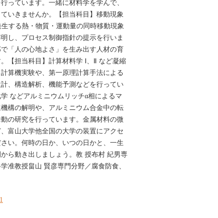
を行っています。一緒に材料学を学んで、
していきませんか。【担当科目】移動現象
で発生する熱・物質・運動量の同時移動現象
解明し、プロセス制御指針の提示を行いま
部で「人の心地よさ」を生み出す人材の育
。【担当科目】計算材料学 Ⅰ、Ⅱ など凝縮
る計算機実験や、第一原理計算手法による
設計、構造解析、機能予測などを行ってい
学 などアルミニウムリッチα相によるマ
進機構の解明や、アルミニウム合金中の転
挙動の研究を行っています。金属材料の微
ど、富山大学他全国の大学の装置にアクセ
ださい。何時の日か、いつの日かと、一生
から動き出しましょう。教 授布村 紀男専
学准教授畠山 賢彦専門分野／腐食防食、
31