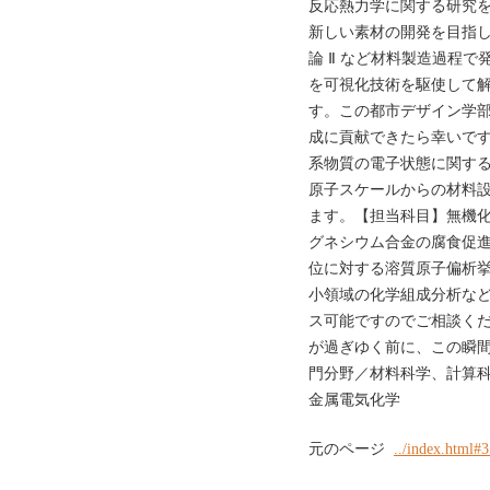
反応熱力学に関する研究
新しい素材の開発を目指
論 Ⅱ など材料製造過程
を可視化技術を駆使して
す。この都市デザイン学
成に貢献できたら幸いです
系物質の電子状態に関す
原子スケールからの材料
ます。【担当科目】無機化
グネシウム合金の腐食促
位に対する溶質原子偏析
小領域の化学組成分析な
ス可能ですのでご相談く
が過ぎゆく前に、この瞬間
門分野／材料科学、計算科
金属電気化学
元のページ
../index.html#