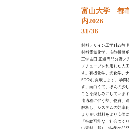
富山大学 都
内2026
31/36
材料デザイン工学科29教 
材料電気化学、准教授橋爪
工学吉田 正道専門分野／
ノチューブを利用した人
す。有機化学、光化学、ナ
SDGsに貢献します。学
す。面白くて、ほんの少
ことを楽しみにしていま
造過程に伴う熱、物質、
解析し、システムの効率
より良い材料をより安価
「持続可能な」社会づく
い素材、新しい技術の開