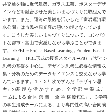
共交通を軸に近代建築、ガラス工芸、ポスターデザ
インなどを融合させた美しいまちづくりに取組んで
います。また、運河の景観を活かした「富岩運河環
水公園」は市民や観光客の憩いの場となっていま
す。こうした美しいまちづくりについて、コンパク
トな都市・富山で実感しながら学ぶことができま
す。 ※PBL＝Project Based Learning , Problem Based
Learning （PBL形式の授業スタイル➡P8）デザイン
思考の基礎を中心に、デザイン思考に必要な情報収
集・分析のためのデータサイエンスも交えながら学
んでいきます。１・２年次で学んだ「デザイン思
考」の基 礎 を 活 か す た め 、全 学 部 生 混 成チ
ー ムによる 合 同 演 習「 全 学 横 断PBL」、３学科
の学生混成チームによる、より専門性の高い合同演