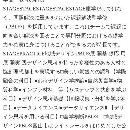
STAGESTAGESTAGESTAGESTAGE座学だけではな
く、問題解決に重きをおいた課題解決型学修
（PBL※）を採用しています。これはチームで課題に
向き合い解決を図ることで専門分野における基礎学
力を確実に身につけることができるのが特長です。
STAGEPRACTICE地域デザインPBL※展 開基 礎応 用
展 開実 践デザイン思考を持った多様性のある人材と
協創理想都市を実現する□美しい景観との調和【学際
融合の科目】●都市デザイン学総論●自然災害学●物
質科学●インフラ材料 等【５ステップと共創を学ぶ
科目】●デザイン思考基礎【情報収集・分析を学ぶ科
目】●データサイエンスⅠ●データサイエンスⅡ 【デザ
イン思考を用いる科目】□全学横断PBL※ □地域デ
ザインPBL※富山市はライトレールをはじめとした公