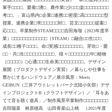
軍手□□□□、愛着□湧□、農作業□少□□□楽□□□□□□□□□
考□□。」富山県内□企業□連携□□密度□高□□□□□□□型
授業。連携企業□求□□□□□□対□、芸文□□□□□□提案□
応□□□。卒業制作STEAM□□□□吉田海瑠（2023年度卒
業）□□□□□□□□□□□□□（STEAM）□融合□□生□□□、
成長□□種子□□□□。命□実感□□□□□□□□□。芽吹□・愛
□□・共□生□□□□□□□□□□□、様々□□□□□□□□中□植物
（□□□□□）□心通□□□生命美□□□□□□□□□。デザイン
展開（プロダクトデザイン実習）／暮らしや仕事を
豊かにするハンドウェア／展示風景：Meets
GEIBUN（三井アウトレットパーク北陸小矢部）デザ
インプロジェクトB（クラフトデザイン）／「耳をあ
てて音を聴く遊具」／制作風景卒業制作□□□□□□□□□
吉田陽菜 林原穂高 山田香菜山上桃 （2021年度