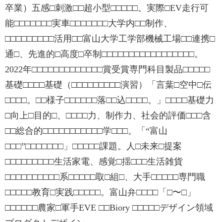
卒業）五感□刺激□□超小型□□□□□。実際□EV走行可
能□□□□□□□実車□□□□□□□大学内□□制作、
□□□□□□□□□活用□□富山大学工学部機械工場□□連携□
通□、先進的□高度□卒制□□□□□□□□□□□□□□□□□。
2022年□□□□□□□□□□□□□賞受賞専門科目製品□□□□□
基礎□□□□基礎（□□□□□□□□□演習）「言葉□空中□伝
□□□□。□□様子□□□□□□落□□込□□□□。」□□□□基礎力
□向上□目的□、□□□□力、制作力、社会的評価□□□含
□□総合的□□□□□□□□□□□学□□□。「“富山
□□□”□□□□□□□」□□□□□課題。人□未来□提案
□□□□□□□□□生活家電、感覚□揺□□□生活雑貨
□□□□□□□□□□系□□□□□取□組□、大手□□□□□専門職
□□□□□教育□実践□□□□□。富山弁□□□□「□〜□」
□□□□□□農家□軍手EVE □□Biory □□□□□デザイン領域