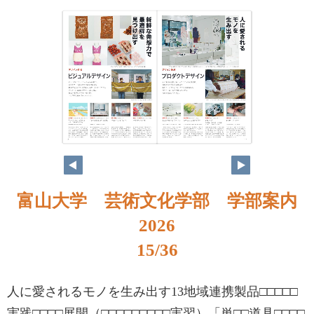
富山大学 芸術文化学部 学部案内
2026
15/36
人に愛されるモノを生み出す13地域連携製品□□□□□
実践□□□□展開（□□□□□□□□□実習）「単□□道具□□□□