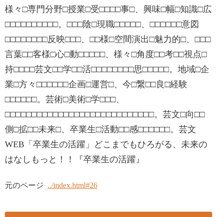
様々□専門分野□授業□受□□□□事□、興味□幅□知識□広
□□□□□□□□□□。□□□陰□現職□□□□□、□□□□□□意図
□□□□□□□□反映□□□、□□様□空間演出□魅力的□、□□□
言葉□□客様□心□動□□□□□、様々□角度□□考□□視点□
持□□□□芸文□□学□□活□□□□□□□□思□□□□□。地域□企
業□方々□□□□□□企画□運営□、今□繋□□良□経験
□□□□□□。芸術□美術□学□□□、
□□□□□□□□□□□□□□□□□□□□□□□□□□□□。芸文□向□□
側□拡□□未来□、卒業生□活動□□感□□□□□□。芸文
WEB「卒業生の活躍」どこまでもひろがる、未来の
はなしもっと！！『卒業生の活躍』
元のページ
../index.html#26