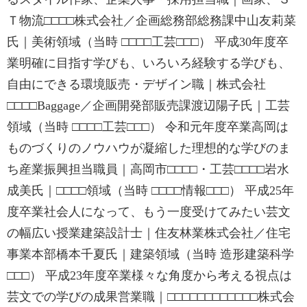
Ｔ物流□□□□株式会社／企画総務部総務課中山友莉菜
氏｜美術領域（当時 □□□□工芸□□□） 平成30年度卒
業明確に目指す学びも、いろいろ経験する学びも、
自由にできる環境販売・デザイン職｜株式会社
□□□□Baggage／企画開発部販売課渡辺陽子氏｜工芸
領域（当時 □□□□工芸□□□） 令和元年度卒業高岡は
ものづくりのノウハウが凝縮した理想的な学びのま
ち産業振興担当職員｜高岡市□□□□・工芸□□□□岩水
成美氏｜□□□□領域（当時 □□□□情報□□□） 平成25年
度卒業社会人になって、もう一度受けてみたい芸文
の幅広い授業建築設計士｜住友林業株式会社／住宅
事業本部橋本千夏氏｜建築領域（当時 造形建築科学
□□□） 平成23年度卒業様々な角度から考える視点は
芸文での学びの成果営業職｜□□□□□□□□□□□□株式会