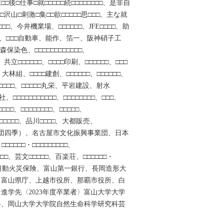
卒業□□後□仕事□就□□□□□続□□□□□□□□、是非自
□沢山□刺激□集□□欲□□□□□思□□□。主な就
□□、今井機業場、□□□□□□、JFE□□□□、助
KS、□□□自動車、能作、箔一、阪神硝子工
、森保染色、□□□□□□□□□□□□、
□□、共立□□□□□□、□□□□印刷、□□□□□□、□□□
大林組、□□□□建創、□□□□□□、□□□□□□、
□□□□□、□□□□□丸栄、平岩建設、射水
、□□□□□□□□□□□、□□□□□□□□、□□□、
□□□□、□□□□□□□□、□□□□□、
□□、□□□□□、品川□□□□、大都販売、
（劇団四季）、名古屋市文化振興事業団、日本
□□□□□□・□□□□□□□□□、
□□□□□、芸文□□□□□、百楽荘、□□□□□□・
海上日動火災保険、富山第一銀行、長岡造形大
、富山県庁、上越市役所、那覇市役所、白
進学先〈2023年度卒業者〉富山大学大学
科、岡山大学大学院自然生命科学研究科芸