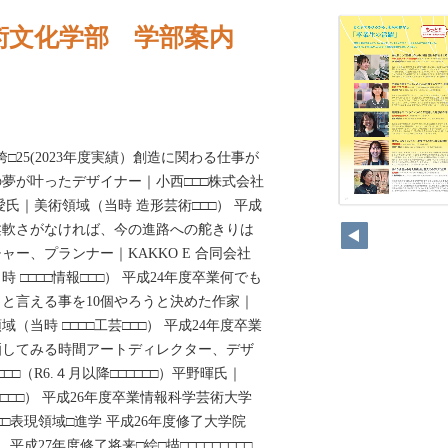
術文化学部 学部案内
□誇□25(2023年度実績）創造に関わる仕事が
夢が叶ったデザイナー｜小西□□□株式会社
愛氏｜美術領域（当時 造形芸術□□□） 平成
柔軟さがなければ、今の進路への舵きりは
ー、プランナー｜KAKKO E 合同会社
 □□□□情報□□□） 平成24年度卒業何でも
と言える事を10個やろうと決めた作家｜
（当時 □□□□工芸□□□） 平成24年度卒業
晒してみる時間アートディレクター、デザ
□□□（R6.４月以降□□□□□□）平野暉氏｜
工芸□□□） 平成26年度卒業情報科学芸術大学
□□表現領域□進学 平成26年度修了大学院
平成27年度修了将来□絵□描□□□□□□□□□