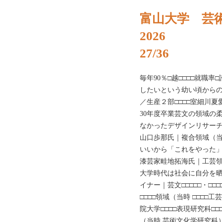
富山大学 芸
2026
27/36
毎年90％□越□□□□就職率
したいという幼い頃からの
／生産２部□□□□室細川夏
30年度卒業芸文の領域の
なかったデザインリサーチャ
山口歩那氏｜複合領域（当時
いいから「これをやった」
漆芸家畦地拓海氏｜工芸領域
大学時代は社会に自分を
イナー｜芸文□□□□□・□□□
□□□□領域（当時 □□□□
院大学□□□□表現研究科□□
（当時 芸術文化学研究科） 