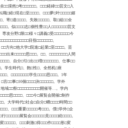
頃□□漠然□考□□□□□□。□□□経緯□□芸文□入
□経□現在□至□□□□、□□□夢□叶□□□□□嬉
□□、寄□道□□□□、失敗□□□□□、取□組□□全
□□□□□。似□□□□志□個性豊□□人□□□□□□□芸文
□。専攻分野□限□□様々□講義□受□□□□□□□今
□□□□□□□□□□□目指□□□□□□□、
覚□、□□方向□他大学□院進□起業□至□□□□。芸
□□□出来□□□□□思□□□。□□、□□□□□□□□人間
□□□、自分□引□出□□増□□□□□□□、仕事□□
□□□。学生時代□、飽□性□、全然机□座
□□□、□□□□□□□□学生□□□□思□□□。1年
□」□言□□事□10個□□□□決□□□□□□。学外
□、地域□□祭□□□□□□□□□□開催等…。学内
来□□□□思□□□□、□□□今□展覧会開催□制作
感□□□。大学時代□社会□自分□晒□□□□時間□□
□□□□□、□□□重要□□□□□考□□□。僕□学外□企
□行□□□□□□展覧会□□□□□□見□□□□続□□□□。
□□□□□、□□□刺激□得□□□作□□□□形□変