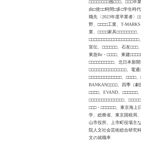
□□□□□□□□感□□□。□□□
由□使□□時間□多□学生時代
職先〈2023年度卒業者〉□□
野、□□□□工業、T-MAR
業、□□□□家具□□□□□□□□
□□□□□□□□□□□□□□□□□□
宣伝、□□□□□□、石友□□□、
東急Re・□□□□、東建□□□
□□□□□□□□□□、北日本新聞社
□□□□□□□□□□□□□□□、電通
□□□□□□□□□□□□□、□□
BANKAN□□□□、四季
□□□□、EVAND、□□□□□□、
□□□□□□□□□□□□□□、□□
□□□・□□□□□□、東京
学、総務省、東京国税局
山市役所、上市町役場主な
院人文社会芸術総合研究
文の就職率