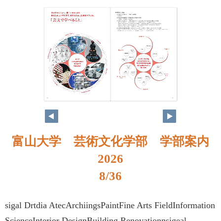
富山大学 芸術文化学部 学部案内
2026
8/36
sigal Drtdia AtecArchiingsPaintFine Arts FieldInformation
ScienceInterior DesignBuilding Renovationnsigeal