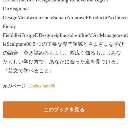
DuVisgional
DesignMetalworkecncieSdnatrAfonoisuFProductitArchitect
Fieldy
FielddleiFnsigeDDesgnraiplincsidretnItieMArtManageme
ieSculpture06６つの主要な専門領域とさまざまな学び
の融合。突き詰めるもよし、幅広く知るもよしあな
たらしい学び方で、あなたに合った道を見つける。
『芸文で学べること』
元のページ
../index.html#8
このブックを見る