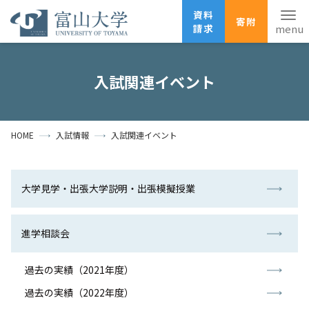
資料
寄附
請求
English
ANPIC
安否確認
入試関連イベント
ホーム
アクセス
サイトマップ
HOME
入試情報
入試関連イベント
資料請求
寄附
広報刊行物
お問い合わせ
受験生の方
地域・一般の方
企業・研究者の方
大学見学・出張大学説明・出張模擬授業
卒業生の方
在学生の方
教職員の方
進学相談会
大学紹介
過去の実績（2021年度）
学部・大学院・施設
過去の実績（2022年度）