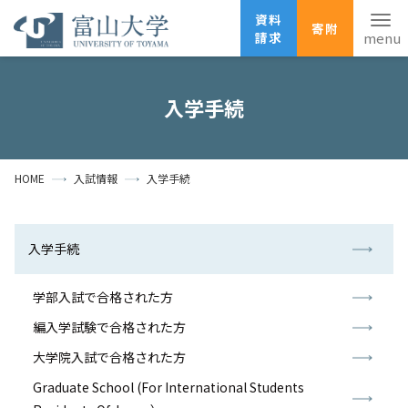
資料
寄附
請求
English
ANPIC
安否確認
入学手続
ホーム
アクセス
サイトマップ
HOME
入試情報
入学手続
資料請求
寄附
広報刊行物
お問い合わせ
受験生の方
地域・一般の方
企業・研究者の方
入学手続
卒業生の方
在学生の方
教職員の方
学部入試で合格された方
編入学試験で合格された方
大学紹介
大学院入試で合格された方
学部・大学院・施設
Graduate School (For International Students