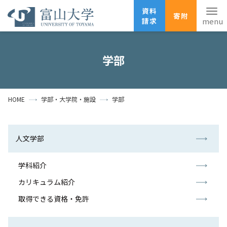
資料
寄附
請求
English
ANPIC
安否確認
学部
ホーム
アクセス
サイトマップ
HOME
学部・大学院・施設
学部
資料請求
寄附
広報刊行物
お問い合わせ
受験生の方
地域・一般の方
企業・研究者の方
人文学部
卒業生の方
在学生の方
教職員の方
学科紹介
カリキュラム紹介
大学紹介
取得できる資格・免許
学部・大学院・施設