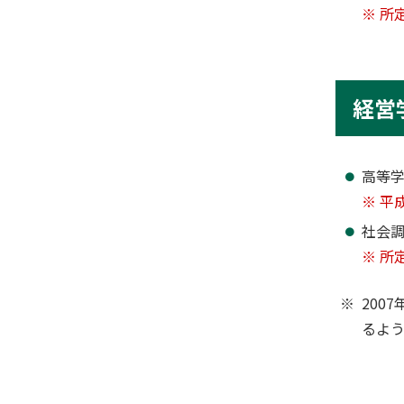
※ 所
経営
高等学
※ 平
社会
※ 所
200
るよ