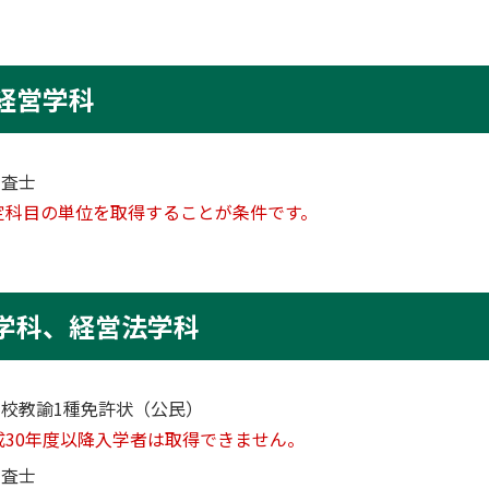
経営学科
調査士
定科目の単位を取得することが条件です。
学科、経営法学科
校教諭1種免許状（公民）
成30年度以降入学者は取得できません。
調査士