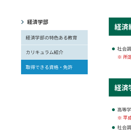
経済学部
経済
経済学部の特色ある教育
社会
カリキュラム紹介
※ 所
取得できる資格・免許
経済
高等学
※ 平
社会