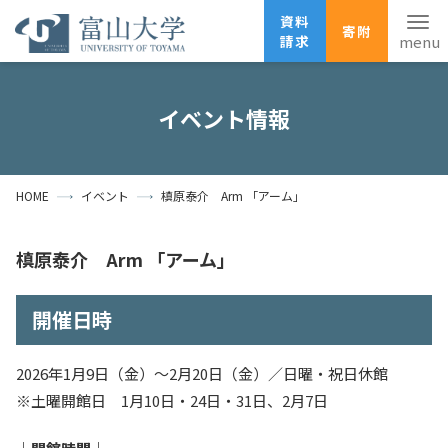
資料
寄附
請求
English
ANPIC
安否確認
イベント情報
ホーム
アクセス
サイトマップ
HOME
イベント
槙原泰介 Arm 「アーム」
資料請求
寄附
広報刊行物
お問い合わせ
槙原泰介 Arm 「アーム」
受験生の方
地域・一般の方
企業・研究者の方
開催日時
卒業生の方
在学生の方
教職員の方
大学紹介
2026年1月9日（金）〜2月20日（金）／日曜・祝日休館
※土曜開館日 1月10日・24日・31日、2月7日
学部・大学院・施設