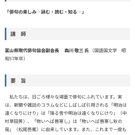
「俳句の楽しみ―詠む・読む・知る―」
講 師
富山県現代俳句協会副会長 森川 敬三 氏
（国語国文学 昭
和57年卒）
要 旨
私たちは、日ごろ様々な場面で俳句にふれています。実
は、新聞や雑誌のコラムなどにしばしば引用される「明治は
遠くなりにけり」は「降る雪や明治は遠くなりにけり」（中
村草田男）、「物いへば唇寒し」は「物いへば唇寒し秋の
風」（松尾芭蕉）に由来しています。また、これまで一度も