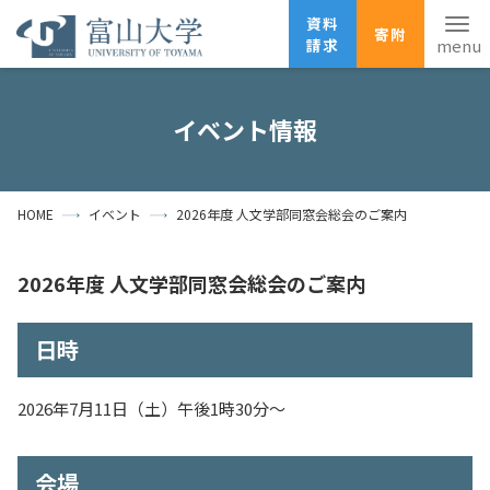
資料
寄附
請求
English
ANPIC
安否確認
イベント情報
ホーム
アクセス
サイトマップ
HOME
イベント
2026年度 人文学部同窓会総会のご案内
資料請求
寄附
広報刊行物
お問い合わせ
2026年度 人文学部同窓会総会のご案内
受験生の方
地域・一般の方
企業・研究者の方
日時
卒業生の方
在学生の方
教職員の方
大学紹介
2026年7月11日（土）午後1時30分～
学部・大学院・施設
会場