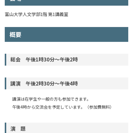
入試情報
富山大学人文学部1階 第1講義室
教育・学生支援
概要
研究・産学官連携
国際交流・留学
総会 午後1時30分～午後2時
講演 午後2時30分～午後4時
講演は在学生や一般の方も参加できます。
午後4時から交流会を予定しています。（参加費無料）
演 題