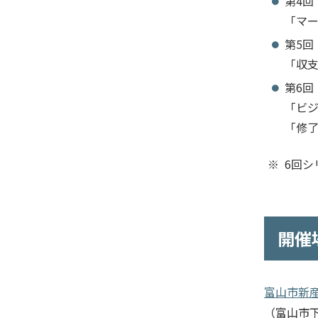
第
4
回
「マ
第
5
回
「収
第
6
回
「ビ
「修
6回シ
開催
富山市新
（富山市下