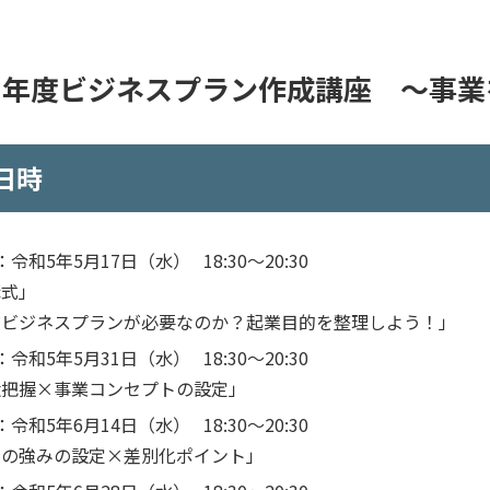
５年度ビジネスプラン作成講座 ～事業
日時
：令和
5
年
5
月
17
日（水）
18:30
～
20:30
講式」
ぜビジネスプランが必要なのか？起業目的を整理しよう！」
：令和
5
年
5
月
31
日（水）
18:30
～
20:30
状把握×事業コンセプトの設定」
：令和
5
年
6
月
14
日（水）
18:30
～
20:30
自の強みの設定×差別化ポイント」