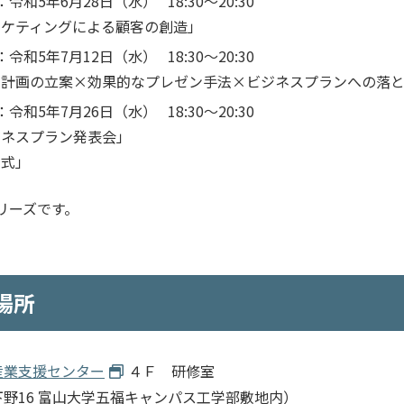
：令和
5
年
6
月
28
日（水）
18:30
～
20:30
ーケティングによる顧客の創造」
：令和
5
年
7
月
12
日（水）
18:30
～
20:30
支計画の立案×効果的なプレゼン手法×ビジネスプランへの落
：令和
5
年
7
月
26
日（水）
18:30
～
20:30
ジネスプラン発表会」
了式」
リーズです。
場所
産業支援センター
４Ｆ 研修室
野16 富山大学五福キャンパス工学部敷地内）