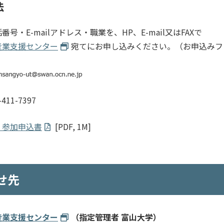
法
話番号・
E-mail
アドレス・職業を、
HP
、
E-mail
又は
FAX
で
産業支援センター
宛てにお申し込みください。（お申込みフ
-411-7397
・参加申込書
[PDF, 1M]
せ先
産業支援センター
（指定管理者 富山大学）