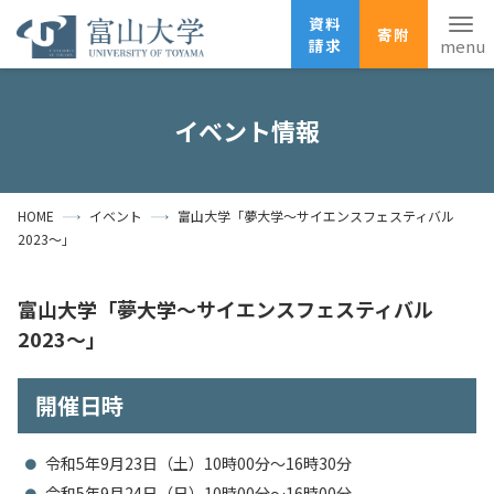
資料
寄附
請求
English
ANPIC
安否確認
イベント情報
ホーム
アクセス
サイトマップ
HOME
イベント
富山大学「夢大学～サイエンスフェスティバル
資料請求
寄附
広報刊行物
2023～」
お問い合わせ
受験生の方
地域・一般の方
企業・研究者の方
富山大学「夢大学～サイエンスフェスティバル
2023～」
卒業生の方
在学生の方
教職員の方
開催日時
大学紹介
学部・大学院・施設
令和5年9月23日（土）10時00分～16時30分
令和5年9月24日（日）10時00分～16時00分