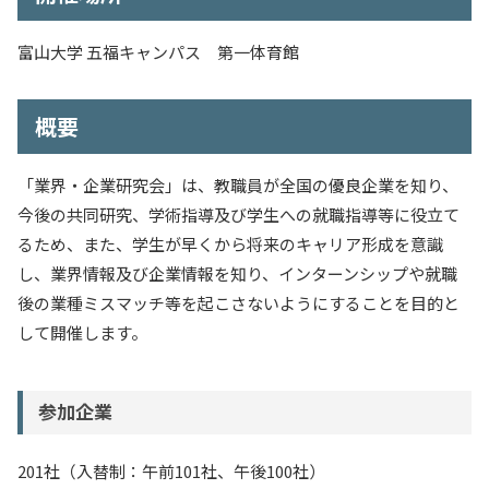
入試情報
富山大学 五福キャンパス 第一体育館
教育・学生支援
概要
研究・産学官連携
「業界・企業研究会」は、教職員が全国の優良企業を知り、
国際交流・留学
今後の共同研究、学術指導及び学生への就職指導等に役立て
るため、また、学生が早くから将来のキャリア形成を意識
し、業界情報及び企業情報を知り、インターンシップや就職
後の業種ミスマッチ等を起こさないようにすることを目的と
して開催します。
参加企業
201社（入替制：午前101社、午後100社）