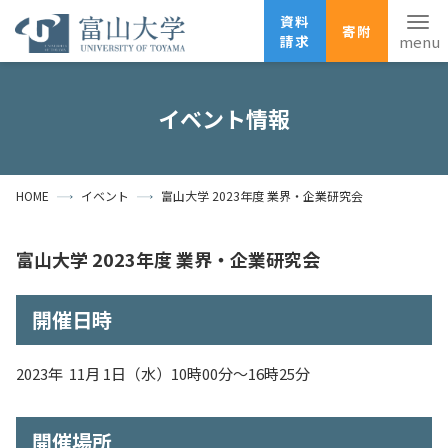
資料
寄附
請求
English
ANPIC
安否確認
イベント情報
ホーム
アクセス
サイトマップ
HOME
イベント
富山大学 2023年度 業界・企業研究会
資料請求
寄附
広報刊行物
お問い合わせ
富山大学 2023年度 業界・企業研究会
受験生の方
地域・一般の方
企業・研究者の方
開催日時
卒業生の方
在学生の方
教職員の方
大学紹介
2023年 11月 1日（水）10時00分～16時25分
学部・大学院・施設
開催場所