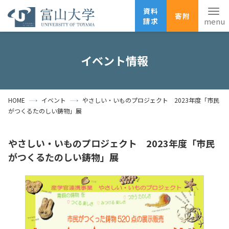
資料
寄附
請求
English
ANPIC
安否確認
イベント情報
ホーム
アクセス
サイトマップ
HOME
イベント
やさしい・いものプロジェクト 2023年度「市民
資料請求
寄附
広報刊行物
がつくるたのしい鋳物」展
お問い合わせ
受験生の方
地域・一般の方
企業・研究者の方
やさしい・いものプロジェクト 2023年度「市民
がつくるたのしい鋳物」展
卒業生の方
在学生の方
教職員の方
大学紹介
学部・大学院・施設