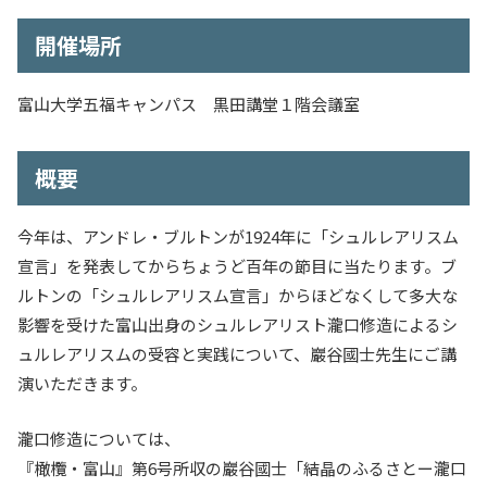
入試情報
開催場所
教育・学生支援
富山大学五福キャンパス 黒田講堂１階会議室
研究・産学官連携
概要
国際交流・留学
今年は、アンドレ・ブルトンが1924年に「シュルレアリスム
宣言」を発表してからちょうど百年の節目に当たります。ブ
ルトンの「シュルレアリスム宣言」からほどなくして多大な
影響を受けた富山出身のシュルレアリスト瀧口修造によるシ
ュルレアリスムの受容と実践について、巖谷國士先生にご講
演いただきます。
瀧口修造については、
『橄欖・富山』第6号所収の巖谷國士「結晶のふるさとー瀧口