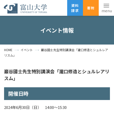
資料
寄附
請求
English
ANPIC
安否確認
イベント情報
ホーム
アクセス
サイトマップ
HOME
イベント
巖谷國士先生特別講演会「瀧口修造とシュルレア
資料請求
寄附
広報刊行物
リスム」
お問い合わせ
受験生の方
地域・一般の方
企業・研究者の方
巖谷國士先生特別講演会「瀧口修造とシュルレアリ
スム」
卒業生の方
在学生の方
教職員の方
開催日時
大学紹介
学部・大学院・施設
2024年6月30日（日） 14:00～15:30