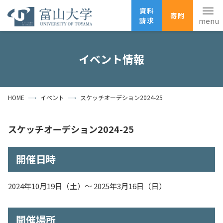
資料
寄附
請求
English
ANPIC
安否確認
イベント情報
ホーム
アクセス
サイトマップ
HOME
イベント
スケッチオーデション2024-25
資料請求
寄附
広報刊行物
お問い合わせ
スケッチオーデション2024-25
受験生の方
地域・一般の方
企業・研究者の方
開催日時
卒業生の方
在学生の方
教職員の方
大学紹介
2024年10月19日（土）～ 2025年3月16日（日）
学部・大学院・施設
開催場所