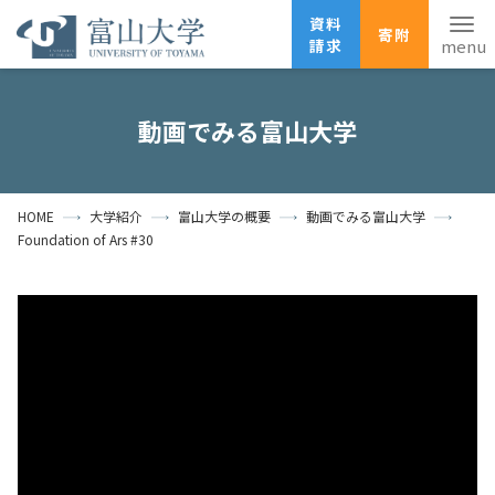
資料
寄附
請求
English
ANPIC
安否確認
動画でみる富山大学
ホーム
アクセス
サイトマップ
HOME
大学紹介
富山大学の概要
動画でみる富山大学
資料請求
寄附
広報刊行物
Foundation of Ars #30
お問い合わせ
受験生の方
地域・一般の方
企業・研究者の方
卒業生の方
在学生の方
教職員の方
大学紹介
学部・大学院・施設