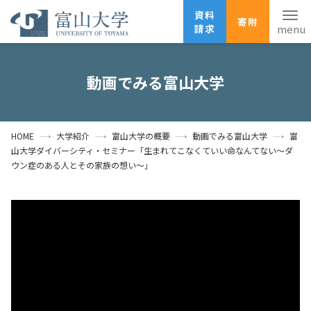
資料
寄附
請求
English
ANPIC
安否確認
動画でみる富山大学
ホーム
アクセス
サイトマップ
HOME
大学紹介
富山大学の概要
動画でみる富山大学
富
資料請求
寄附
広報刊行物
山大学ダイバーシティ・セミナー「生まれてこなくていい命なんてない～ダ
お問い合わせ
ウン症のある人とその家族の想い～」
受験生の方
地域・一般の方
企業・研究者の方
卒業生の方
在学生の方
教職員の方
大学紹介
学部・大学院・施設