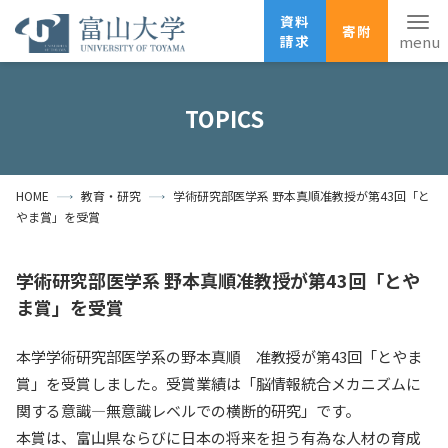
資料
寄附
請求
English
ANPIC
安否確認
TOPICS
ホーム
アクセス
サイトマップ
HOME
教育・研究
学術研究部医学系 野本真順准教授が第43回「と
資料請求
寄附
広報刊行物
やま賞」を受賞
お問い合わせ
受験生の方
地域・一般の方
企業・研究者の方
学術研究部医学系 野本真順准教授が第43回「とや
ま賞」を受賞
卒業生の方
在学生の方
教職員の方
本学学術研究部医学系の野本真順 准教授が第43回「とやま
大学紹介
賞」を受賞しました。受賞業績は「脳情報統合メカニズムに
関する意識―無意識レベルでの横断的研究」です。
学部・大学院・施設
本賞は、富山県ならびに日本の将来を担う有為な人材の育成