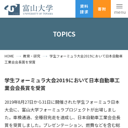
資料
寄附
請求
English
ANPIC
安否確認
TOPICS
ホーム
アクセス
サイトマップ
HOME
教育・研究
学生フォーミュラ大会2019において日本自動車
資料請求
寄附
広報刊行物
工業会会長賞を受賞
お問い合わせ
受験生の方
地域・一般の方
企業・研究者の方
学生フォーミュラ大会2019において日本自動車工
業会会長賞を受賞
卒業生の方
在学生の方
教職員の方
2019年8月27日から31日に開催された学生フォーミュラ日本
大学紹介
大会に、富山大学フォーミュラプロジェクトが出場しまし
た。車検通過、全種目完走を達成し、日本自動車工業会会長
学部・大学院・施設
賞を受賞しました。プレゼンテーション、燃費などを含む総