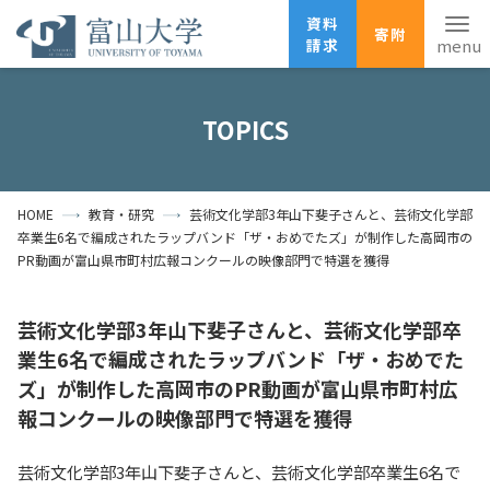
資料
寄附
請求
English
ANPIC
安否確認
TOPICS
ホーム
アクセス
サイトマップ
HOME
教育・研究
芸術文化学部3年山下斐子さんと、芸術文化学部
資料請求
寄附
広報刊行物
卒業生6名で編成されたラップバンド「ザ・おめでたズ」が制作した高岡市の
お問い合わせ
PR動画が富山県市町村広報コンクールの映像部門で特選を獲得
受験生の方
地域・一般の方
企業・研究者の方
芸術文化学部3年山下斐子さんと、芸術文化学部卒
卒業生の方
在学生の方
教職員の方
業生6名で編成されたラップバンド「ザ・おめでた
ズ」が制作した高岡市のPR動画が富山県市町村広
大学紹介
報コンクールの映像部門で特選を獲得
学部・大学院・施設
芸術文化学部3年山下斐子さんと、芸術文化学部卒業生6名で