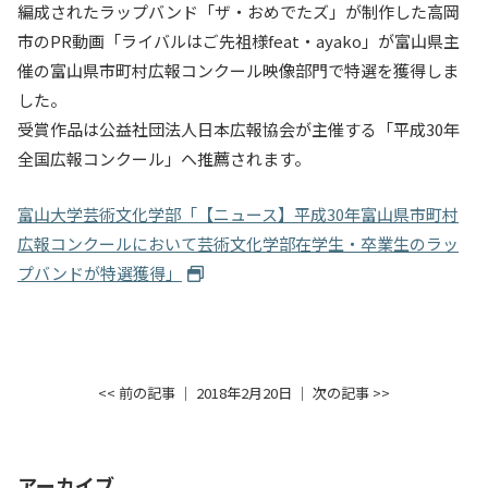
編成されたラップバンド「ザ・おめでたズ」が制作した高岡
入試情報
市のPR動画「ライバルはご先祖様feat・ayako」が富山県主
催の富山県市町村広報コンクール映像部門で特選を獲得しま
教育・学生支援
した。
受賞作品は公益社団法人日本広報協会が主催する「平成30年
研究・産学官連携
全国広報コンクール」へ推薦されます。
国際交流・留学
富山大学芸術文化学部「【ニュース】平成30年富山県市町村
広報コンクールにおいて芸術文化学部在学生・卒業生のラッ
プバンドが特選獲得」
<< 前の記事
│ 2018年2月20日 │
次の記事 >>
アーカイブ