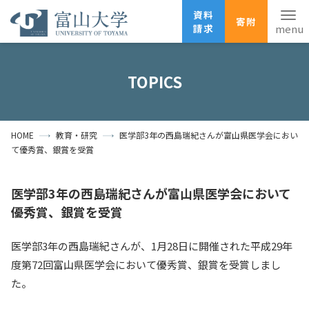
資料
寄附
請求
English
ANPIC
安否確認
TOPICS
ホーム
アクセス
サイトマップ
HOME
教育・研究
医学部3年の西島瑞紀さんが富山県医学会におい
資料請求
寄附
広報刊行物
て優秀賞、銀賞を受賞
お問い合わせ
受験生の方
地域・一般の方
企業・研究者の方
医学部3年の西島瑞紀さんが富山県医学会において
優秀賞、銀賞を受賞
卒業生の方
在学生の方
教職員の方
医学部3年の西島瑞紀さんが、1月28日に開催された平成29年
大学紹介
度第72回富山県医学会において優秀賞、銀賞を受賞しまし
た。
学部・大学院・施設