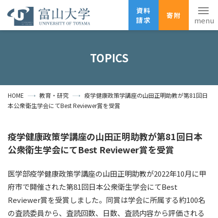
資料
寄附
請求
English
ANPIC
安否確認
TOPICS
ホーム
アクセス
サイトマップ
HOME
教育・研究
疫学健康政策学講座の山田正明助教が第81回日
資料請求
寄附
広報刊行物
本公衆衛生学会にてBest Reviewer賞を受賞
お問い合わせ
受験生の方
地域・一般の方
企業・研究者の方
疫学健康政策学講座の山田正明助教が第81回日本
公衆衛生学会にてBest Reviewer賞を受賞
卒業生の方
在学生の方
教職員の方
医学部疫学健康政策学講座の山田正明助教が2022年10月に甲
大学紹介
府市で開催された第81回日本公衆衛生学会にてBest
Reviewer賞を受賞しました。同賞は学会に所属する約100名
学部・大学院・施設
の査読委員から、査読回数、日数、査読内容から評価される