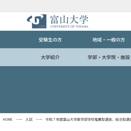
受験生の方
地域・一般の方
大学紹介
学部・大学院・施設
HOME
入試
令和７年度富山大学薬学部学校推薦型選抜、総合型選