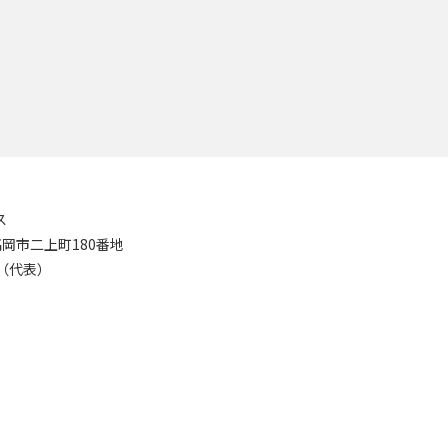
ス
8 高岡市二上町180番地
11（代表）