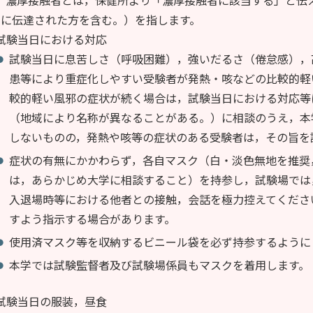
的に伝達された方を含む。）を指します。
試験当日における対応
試験当日に息苦しさ（呼吸困難），強いだるさ（倦怠感），
患等により重症化しやすい受験者が発熱・咳などの比較的軽
較的軽い風邪の症状が続く場合は，試験当日における対応等
（地域により名称が異なることがある。）に相談のうえ，本
しないものの，発熱や咳等の症状のある受験者は，その旨を
症状の有無にかかわらず，各自マスク（白・淡色無地を推奨
は，あらかじめ大学に相談すること）を持参し，試験場では
入退場時等における他者との接触，会話を極力控えてくださ
すよう指示する場合があります。
使用済マスク等を収納するビニール袋を必ず持参するように
本学では試験監督者及び試験場係員もマスクを着用します。
試験当日の服装，昼食