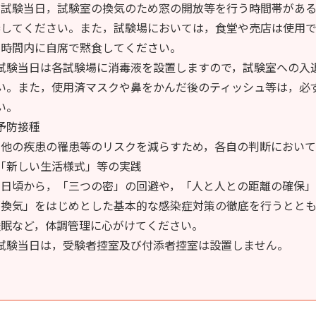
試験当日，試験室の換気のため窓の開放等を行う時間帯がある
参してください。また，試験場においては，食堂や売店は使用
た時間内に自席で黙食してください。
試験当日は各試験場に消毒液を設置しますので，試験室への入
い。また，使用済マスクや鼻をかんだ後のティッシュ等は，必
い。
予防接種
他の疾患の罹患等のリスクを減らすため，各自の判断において
「新しい生活様式」等の実践
日頃から，「三つの密」の回避や，「人と人との距離の確保」
「換気」をはじめとした基本的な感染症対策の徹底を行うとと
睡眠など，体調管理に心がけてください。
試験当日は，受験者控室及び付添者控室は設置しません。