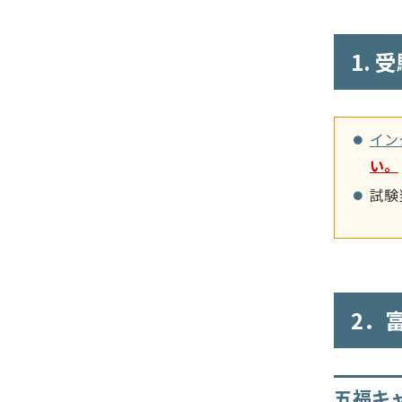
1.
イン
い。
試験
2．
五福キ