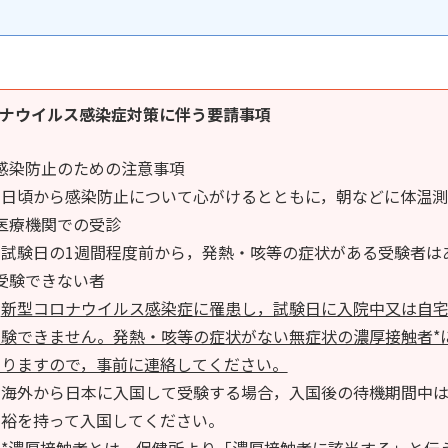
ナウイルス感染症対策に伴う要請事項
感染防止のための注意事項
日頃から感染防止について心がけるとともに，朝などに体温測
医療機関での受診
試験日の1週間程度前から，発熱・咳等の症状がある受験者は
受験できない者
新型コロナウイルス感染症に罹患し，試験日に入院中又は自宅
受験できません。発熱・咳等の症状がない無症状の濃厚接触者*
ありますので，事前に連絡してください。
海外から日本に入国して受験する場合，入国後の待機期間中は
余裕を持って入国してください。
*濃厚接触者とは，保健所より「濃厚接触者に該当する」と伝