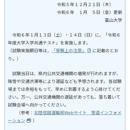
令和５年１２月２１日（木）
入試情報
令和６年 １月 ５日（金）更新
富山大学
教育・学生支援
令和６年１月１３日（土）・１４日（日）に，「令和６
研究・産学官連携
年度大学入学共通テスト」を実施します。
（試験実施期日等は，
「受験上の注意」
に記載のとお
国際交流・留学
り。）
試験当日は、県内公共交通機関の増発が行われますが、
降雪や交通渋滞等により遅延なども予想されます。 各試験
場までは余裕をもって、早めに到着するよう心掛けてくだ
さい。万一、公共交通機関の遅延があっても、落ち着いて
試験会場へ向かってください。
（参考：
北陸信越運輸局Webサイト 雪道インフォメ
ーション
）