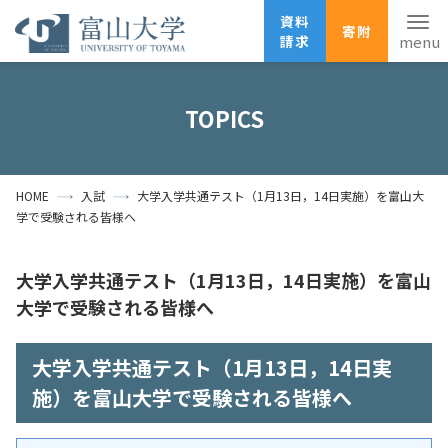
資料
寄附
請求
English
ANPIC
安否確認
TOPICS
ホーム
アクセス
サイトマップ
HOME
入試
大学入学共通テスト（1月13日，14日実施）を富山大
資料請求
寄附
広報刊行物
学で受験される皆様へ
お問い合わせ
受験生の方
地域・一般の方
企業・研究者の方
大学入学共通テスト（1月13日，14日実施）を富山
大学で受験される皆様へ
卒業生の方
在学生の方
教職員の方
大学入学共通テスト（1月13日，14日実
大学紹介
施）を富山大学で受験される皆様へ
学部・大学院・施設