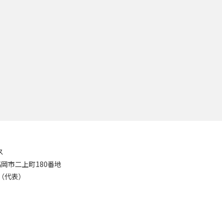
ス
8 高岡市二上町180番地
11（代表）