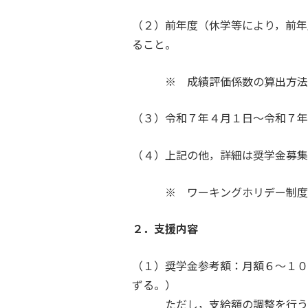
（２）前年度（休学等により，前年
ること。
※ 成績評価係数の算出方法は
（３）令和７年４月１日～令和７年
（４）上記の他，詳細は奨学金募集
※ ワーキングホリデー制度に
２．支援内容
（１）奨学金参考額：月額６～１０
ずる。）
ただし，支給額の調整を行う場