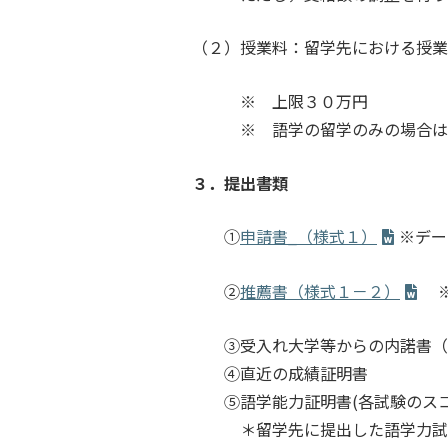
（２）授業料：留学先における授業
※ 上限３０万円
※ 語学の留学のみの場合は
３．提出書類
①
申請書
_
（様式１）
※デー
②
推薦書（様式１－２）
※
③受入れ大学等からの内諾書（申
④直近の成績証明書
⑤語学能力証明書(各試験のスコ
＊留学先に提出した語学力試験