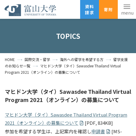
資料
寄附
請求
English
ANPIC
安否確認
TOPICS
ホーム
アクセス
サイトマップ
HOME
国際交流・留学
海外への留学を希望する方
留学支援
資料請求
寄附
広報刊行物
のお知らせ一覧
マヒドン大学（タイ）Sawasdee Thailand Virtual
お問い合わせ
Program 2021（オンライン）の募集について
受験生の方
地域・一般の方
企業・研究者の方
マヒドン大学（タイ）Sawasdee Thailand Virtual
卒業生の方
在学生の方
教職員の方
Program 2021（オンライン）の募集について
大学紹介
マヒドン大学（タイ）Sawasdee Thailand Virtual Program
2021（オンライン）の募集について
[PDF, 834KB]
学部・大学院・施設
参加を希望する学生は、上記案内を確認し
申請書
[MS-