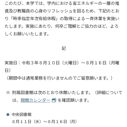
このたび、本学では、学内における省エネルギーの一層の推
入試情報
進及び教職員の心身のリフレッシュを図るため、下記のとお
り「時季指定年次有給休暇」の取得による一斉休業を実施い
教育・学生支援
たします。実施にあたり、何卒ご理解とご協力のほど、よろ
しくお願いいたします。
研究・産学官連携
記
国際交流・留学
実施日：令和３年８月１０日（火曜日）～８月１６日（月曜
日）
（期間中は通常業務を行いませんのでご留意願います。）
附属図書館は次のとおり休館いたします。（詳細について
は、
開館カレンダー
を確認願います。
中央図書館
８月１１日（水）～８月１６日（月）