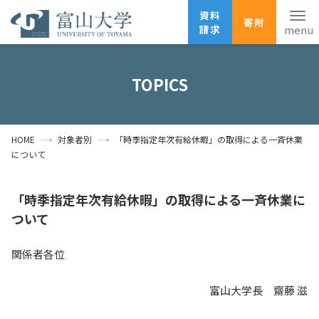
資料
寄附
請求
English
ANPIC
安否確認
TOPICS
ホーム
アクセス
サイトマップ
HOME
対象者別
「時季指定年次有給休暇」の取得による一斉休業
資料請求
寄附
広報刊行物
について
お問い合わせ
受験生の方
地域・一般の方
企業・研究者の方
「時季指定年次有給休暇」の取得による一斉休業に
ついて
卒業生の方
在学生の方
教職員の方
関係者各位
大学紹介
富山大学長 齋藤 滋
学部・大学院・施設