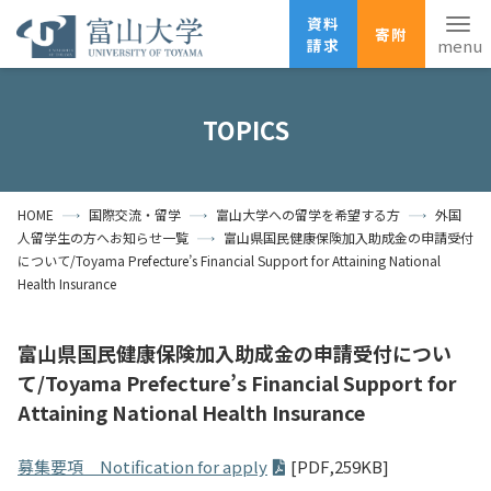
資料
寄附
請求
English
ANPIC
安否確認
TOPICS
ホーム
アクセス
サイトマップ
HOME
国際交流・留学
富山大学への留学を希望する方
外国
資料請求
寄附
広報刊行物
人留学生の方へお知らせ一覧
富山県国民健康保険加入助成金の申請受付
お問い合わせ
について/Toyama Prefecture’s Financial Support for Attaining National
Health Insurance
受験生の方
地域・一般の方
企業・研究者の方
卒業生の方
在学生の方
教職員の方
富山県国民健康保険加入助成金の申請受付につい
て/Toyama Prefecture’s Financial Support for
大学紹介
Attaining National Health Insurance
学部・大学院・施設
募集要項 Notification for apply
[PDF,259KB]