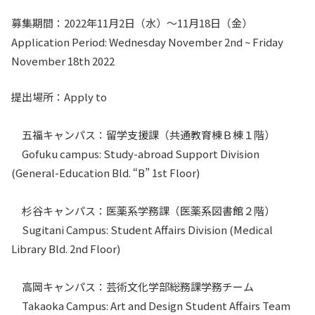
入試情報
募集期間：2022年11月2日（水）～11月18日（金）
Application Period: Wednesday November 2nd ~ Friday
教育・学生支援
November 18th 2022
研究・産学官連携
提出場所：Apply to
国際交流・留学
五福キャンパス：留学支援課（共通教育棟Ｂ棟１階）
Gofuku campus: Study-abroad Support Division
(General-Education Bld. “B” 1st Floor)
杉谷キャンパス：医薬系学務課（医薬系図書館２階）
Sugitani Campus: Student Affairs Division (Medical
Library Bld. 2nd Floor)
高岡キャンパス：芸術文化学部総務課学務チーム
Takaoka Campus: Art and Design Student Affairs Team