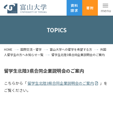
資料
寄附
請求
English
ANPIC
安否確認
TOPICS
ホーム
アクセス
サイトマップ
HOME
国際交流・留学
富山大学への留学を希望する方
外国
資料請求
寄附
広報刊行物
人留学生の方へお知らせ一覧
留学生北陸3県合同企業説明会のご案内
お問い合わせ
受験生の方
地域・一般の方
企業・研究者の方
留学生北陸3県合同企業説明会のご案内
卒業生の方
在学生の方
教職員の方
こちらから「
留学生北陸3県合同企業説明会のご案内
」を
ご覧ください。
大学紹介
学部・大学院・施設