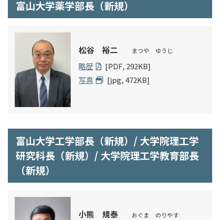
富山大学薬学部長（新規）
松谷 裕二
まつや ゆうじ
略歴
[PDF, 292KB]
写真
[jpg, 472KB]
富山大学工学部長（新規）/ 大学院理工学
研究科長（新規）/ 大学院理工学教育部長
（新規）
小熊 規泰
おぐま のりやす