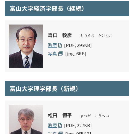
富山大学経済学部長（継続）
森口 毅彦
もりぐち たけひこ
略歴
[PDF, 295KB]
写真
[jpg, 6KB]
富山大学理学部長（新規）
松田 恒平
まつだ こうへい
略歴
[PDF, 227KB]
写真
[jpg, 955KB]