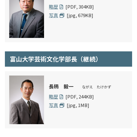
略歴
[PDF, 304KB]
写真
[jpg, 679KB]
富山大学芸術文化学部長（継続）
長柄 毅一
ながえ たけかず
略歴
[PDF, 244KB]
写真
[jpg, 1MB]