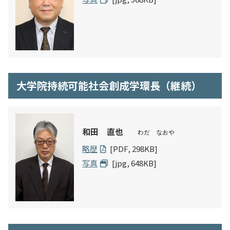
大学院持続可能社会創成学環長（継続）
和田 直也
わだ なおや
略歴
[PDF, 298KB]
写真
[jpg, 648KB]