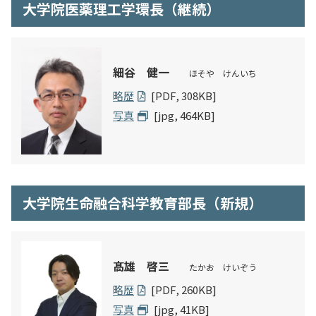
大学院医薬理工学環長（継続）
細谷 健一
ほそや けんいち
略歴
[PDF, 308KB]
写真
[jpg, 464KB]
大学院生命融合科学教育部長（新規）
髙雄 啓三
たかお けいぞう
略歴
[PDF, 260KB]
写真
[jpg, 41KB]