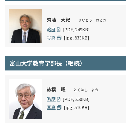
入試情報
齊藤 大紀
さいとう ひろき
教育・学生支援
略歴
[PDF, 249KB]
写真
[jpg, 833KB]
研究・産学官連携
国際交流・留学
富山大学教育学部長（継続）
徳橋 曜
とくはし よう
略歴
[PDF, 250KB]
写真
[jpg, 510KB]