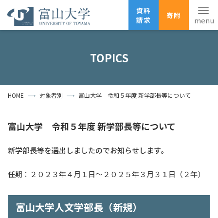
資料
寄附
請求
English
ANPIC
安否確認
TOPICS
ホーム
アクセス
サイトマップ
HOME
対象者別
富山大学 令和５年度 新学部長等について
資料請求
寄附
広報刊行物
お問い合わせ
富山大学 令和５年度 新学部長等について
受験生の方
地域・一般の方
企業・研究者の方
新学部長等を選出しましたのでお知らせします。
卒業生の方
在学生の方
教職員の方
任期：２０２３年４月１日～２０２５年３月３１日（２年）
大学紹介
学部・大学院・施設
富山大学人文学部長（新規）