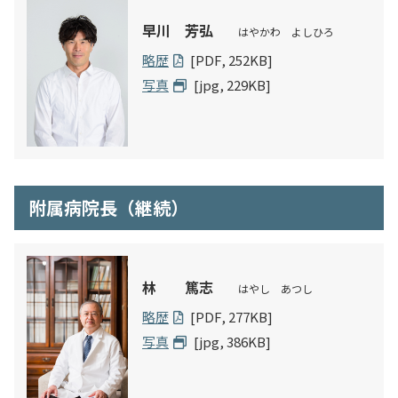
早川 芳弘
はやかわ よしひろ
略歴
[PDF, 252KB]
写真
[jpg, 229KB]
附属病院長（継続）
林 篤志
はやし あつし
略歴
[PDF, 277KB]
写真
[jpg, 386KB]