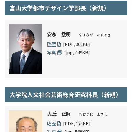
富山大学都市デザイン学部長（新規）
安永 数明
やすなが かずあき
略歴
[PDF, 302KB]
写真
[jpg, 449KB]
大学院人文社会芸術総合研究科長（新規）
大氏 正嗣
おおうじ まさし
略歴
[PDF, 175KB]
写真
[jpg, 568KB]