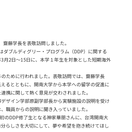
が、齋藤学長を表敬訪問しました。
にはダブルディグリー・プログラム（DDP）に関する
3月2日～15日に、本学１年生を対象とした短期海外
与のために行われました。表敬訪問では、齋藤学長
伝えるとともに、開南大学から本学への留学の促進に
た連携に関して熱く意見が交わされました。
市デザイン学部原副学部長から実験施設の説明を受け
は、職員からの説明に聞き入っていました。
初のDDP修了生となる神家華朋さんに、台湾開南大
自分らしさを大切にして、夢や希望を抱き続けてほし