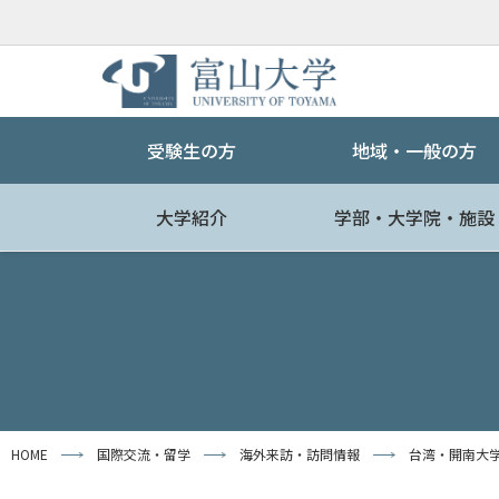
受験生の方
地域・一般の方
大学紹介
学部・大学院・施設
HOME
国際交流・留学
海外来訪・訪問情報
台湾・開南大