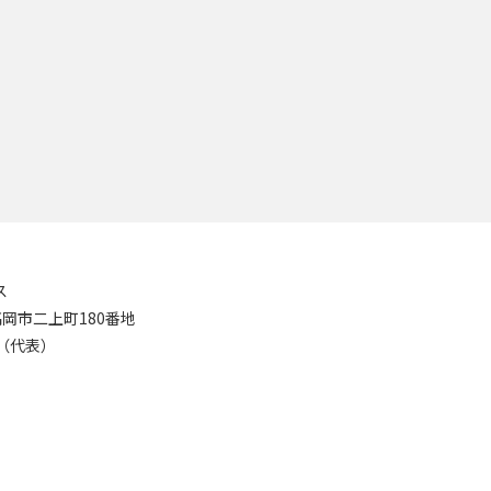
ス
8 高岡市二上町180番地
11（代表）