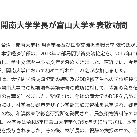
・開南大学学長が富山大学を表敬訪問
日、台湾・開南大学林 玥秀学長及び国際交流担当職員李 依玲氏
本学経済学部は、2013年に部局間学術交流協定を、2017年
結し、学生交流を中心に交流を深めてきました。直近では、今年
が、開南大学において初めて行われ、23名が参加しました。
問は、大学間学術交流協定の締結及びDDP修了生への学位記授
の開南大学での短期海外英語研修の成功に対して、感謝の意を
待の言葉を述べました。懇談では、今後の両大学のDDPを含め
後には、林学長は都市デザイン学部実験実習棟を見学され、都
その後、和漢医薬学総合研究所を訪問され、民族薬物資料館で
には、林学長は令和5年度富山大学学位記授与式に出席され、本学
記を授与されました。その後、林学長は、祝辞の挨拶の中で、