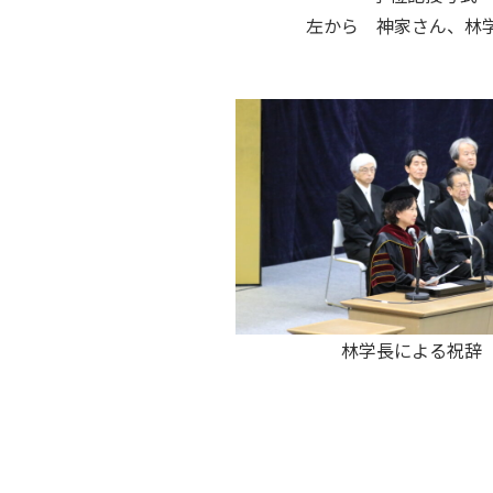
左から 神家さん、林
林学長による祝辞