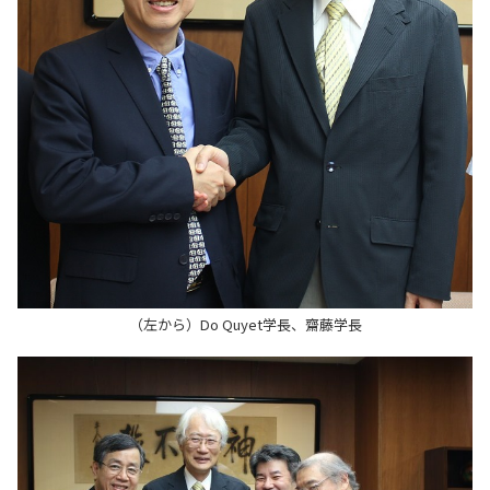
（左から）Do Quyet学長、齋藤学長