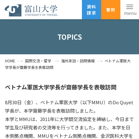
資料
寄附
請求
English
ANPIC
安否確認
TOPICS
ホーム
アクセス
サイトマップ
HOME
国際交流・留学
海外来訪・訪問情報
ベトナム軍医大
資料請求
寄附
広報刊行物
学学長が齋藤学長を表敬訪問
お問い合わせ
受験生の方
地域・一般の方
企業・研究者の方
ベトナム軍医大学学長が齋藤学長を表敬訪問
卒業生の方
在学生の方
教職員の方
8月30日（金）、ベトナム軍医大学（以下MMU）のDo Quyet
学長が、本学齋藤学長を表敬訪問しました。
大学紹介
本学とMMUは、2011年に大学間交流協定を締結し、今日まで
学生及び研究者の交流等を行ってきました。また、本学を日
学部・大学院・施設
本側拠点機関、MMUをベトナム側拠点機関、金沢医科大学を