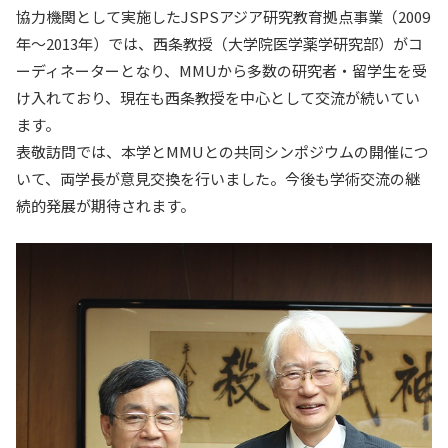
協力機関として実施したJSPSアジア研究教育拠点事業（2009
入試情報
年～2013年）では、西条教授（大学院医学薬学研究部）がコ
ーディネーターとなり、MMUから多数の研究者・留学生を受
教育・学生支援
け入れており、現在も西条教授を中心として交流が続いてい
ます。
研究・産学官連携
表敬訪問では、本学とMMUとの共同シンポジウムの開催につ
いて、両学長が意見交換を行いました。今後も学術交流の継
国際交流・留学
続的発展が期待されます。