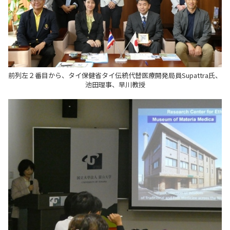
前列左２番目から、タイ保健省タイ伝統代替医療開発局員Supattra氏、
池田理事、早川教授