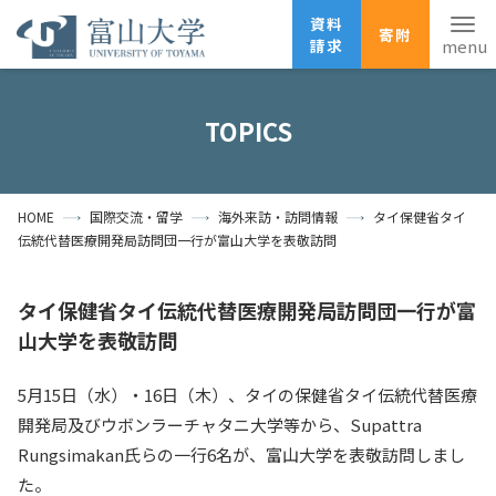
資料
寄附
請求
English
ANPIC
安否確認
TOPICS
ホーム
アクセス
サイトマップ
HOME
国際交流・留学
海外来訪・訪問情報
タイ保健省タイ
資料請求
寄附
広報刊行物
伝統代替医療開発局訪問団一行が富山大学を表敬訪問
お問い合わせ
受験生の方
地域・一般の方
企業・研究者の方
タイ保健省タイ伝統代替医療開発局訪問団一行が富
山大学を表敬訪問
卒業生の方
在学生の方
教職員の方
5月15日（水）・16日（木）、タイの保健省タイ伝統代替医療
大学紹介
開発局及びウボンラーチャタニ大学等から、Supattra
Rungsimakan氏らの一行6名が、富山大学を表敬訪問しまし
学部・大学院・施設
た。