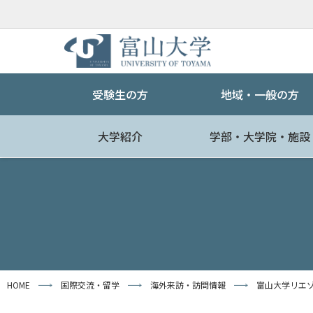
受験生の方
地域・一般の方
大学紹介
学部・大学院・施設
HOME
国際交流・留学
海外来訪・訪問情報
富山大学リエゾ