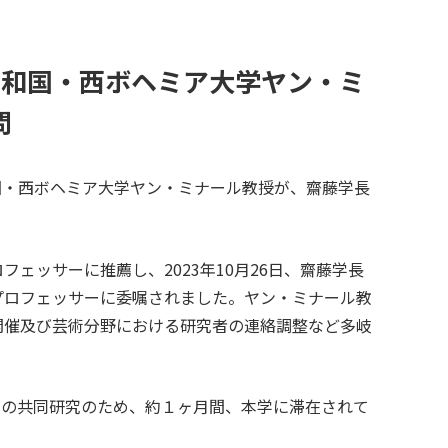
和国・西ボヘミア大学ヤン・ミ
問
国・西ボヘミア大学ヤン・ミナール教授が、齋藤学長
ロフェッサーに推薦し、
2023
年
10
月
26
日、齋藤学長
プロフェッサーに委嘱されました。ヤン・ミナール教
開催及び芸術分野における研究者の連絡調整など多岐
の共同研究のため、約１ヶ月間、本学に滞在されて