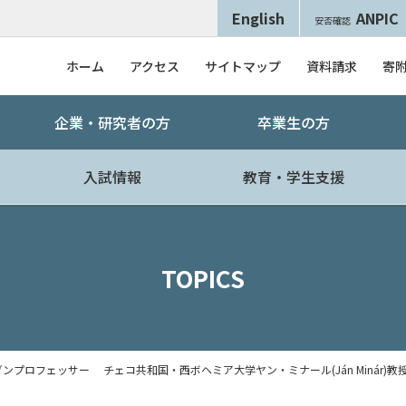
English
ANPIC
安否確認
ホーム
アクセス
サイトマップ
資料請求
寄
企業・研究者の方
卒業生の方
入試情報
教育・学生支援
TOPICS
ンプロフェッサー チェコ共和国・西ボヘミア大学ヤン・ミナール(Ján Minár)