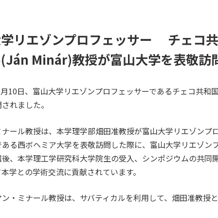
大学リエゾンプロフェッサー チェコ共
(Ján Minár)教授が富山大学を表敬訪
3
月
10
日、富山大学リエゾンプロフェッサーであるチェコ共和
問されました。
ナール教授は、本学理学部畑田准教授が富山大学リエゾンプ
である西ボヘミア大学を表敬訪問した際に、富山大学リエゾン
嘱後、本学理工学研究科大学院生の受入、シンポジウムの共同
て本学との学術交流に貢献されています。
ン・ミナール教授は、サバティカルを利用して、畑田准教授と