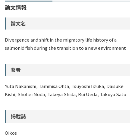
論文情報
論文名
Divergence and shift in the migratory life history of a
salmonid fish during the transition to a new environment
著者
Yuta Nakanishi, Tamihisa Ohta, Tsuyoshi Iizuka, Daisuke
Kishi, Shohei Noda, Takeya Shida, Rui Ueda, Takuya Sato
掲載誌
Oikos