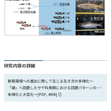
研究内容の詳細
新規環境への進出に際して⽣じる⽣き⽅の多様化〜
「湖」へ回遊したサケ科⿂類における回遊パターンの
多様化と⼤型化〜[PDF, 4MB]