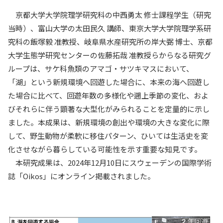
入試情報
京都大学大学院理学研究科の中西勇太 修士課程学生（研究
当時）、富山大学の太田民久 講師、東京大学大学院理学系研
教育・学生支援
究科の飯塚毅 准教授、岐阜県水産研究所の岸大弼 博士、京都
大学生態学研究センターの佐藤拓哉 准教授らからなる研究グ
研究・産学官連携
ループは、サケ科魚類のアマゴ・サツキマスにおいて、
「湖」という新規環境へ回遊した場合に、本来の海へ回遊し
国際交流・留学
た場合に比べて、回遊年数の多様化や遡上季節の変化、およ
びそれらに伴う顕著な大型化がみられることを定量的に示し
ました。本成果は、新規環境の創出や環境の大きな変化に際
して、野生動物が柔軟に移住パターン、ひいては生活史を変
化させながら暮らしている可能性を示す重要な知見です。
本研究成果は、2024年12月10日にスウェーデンの国際学術
誌「Oikos」にオンライン掲載されました。