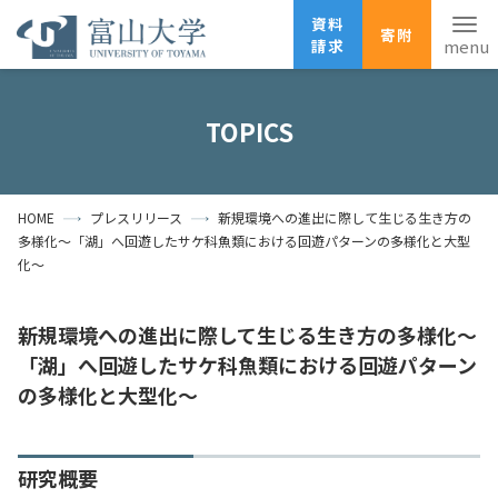
資料
寄附
請求
English
ANPIC
安否確認
TOPICS
ホーム
アクセス
サイトマップ
HOME
プレスリリース
新規環境への進出に際して⽣じる⽣き⽅の
資料請求
寄附
広報刊行物
多様化〜「湖」へ回遊したサケ科⿂類における回遊パターンの多様化と⼤型
お問い合わせ
化〜
受験生の方
地域・一般の方
企業・研究者の方
新規環境への進出に際して⽣じる⽣き⽅の多様化〜
卒業生の方
在学生の方
教職員の方
「湖」へ回遊したサケ科⿂類における回遊パターン
の多様化と⼤型化〜
大学紹介
学部・大学院・施設
研究概要