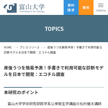
資料
寄附
請求
English
ANPIC
安否確認
TOPICS
ホーム
アクセス
サイトマップ
HOME
プレスリリース
産後うつを簡易予測！手書きで利用可能な
資料請求
寄附
広報刊行物
診断モデルを日本で開発：エコチル調査
お問い合わせ
受験生の方
地域・一般の方
企業・研究者の方
産後うつを簡易予測！手書きで利用可能な診断モデ
ルを日本で開発：エコチル調査
卒業生の方
在学生の方
教職員の方
大学紹介
本研究のポイント
学部・大学院・施設
富山大学学術研究部医学系公衆衛生学講座の松村健太講師