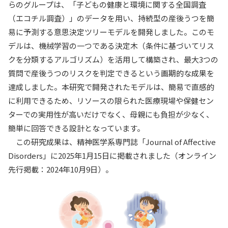
らのグループは、「子どもの健康と環境に関する全国調査
入試情報
（エコチル調査）」のデータを用い、持続型の産後うつを簡
易に予測する意思決定ツリーモデルを開発しました。このモ
教育・学生支援
デルは、機械学習の一つである決定木（条件に基づいてリス
クを分類するアルゴリズム）を活用して構築され、最大3つの
研究・産学官連携
質問で産後うつのリスクを判定できるという画期的な成果を
達成しました。本研究で開発されたモデルは、簡易で直感的
国際交流・留学
に利用できるため、リソースの限られた医療現場や保健セン
ターでの実用性が高いだけでなく、母親にも負担が少なく、
簡単に回答できる設計となっています。
この研究成果は、精神医学系専門誌「Journal of Affective
Disorders」に2025年1月15日に掲載されました（オンライン
先行掲載：2024年10月9日）。