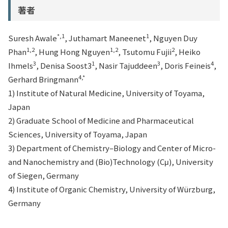
著者
*,1
1
Suresh Awale
, Juthamart Maneenet
, Nguyen Duy
1,2
1,2
2
Phan
, Hung Hong Nguyen
, Tsutomu Fujii
, Heiko
3
1
3
4
Ihmels
, Denisa Soost3
, Nasir Tajuddeen
, Doris Feineis
,
4,*
Gerhard Bringmann
1) Institute of Natural Medicine, University of Toyama,
Japan
2) Graduate School of Medicine and Pharmaceutical
Sciences, University of Toyama, Japan
3) Department of Chemistry–Biology and Center of Micro-
and Nanochemistry and (Bio)Technology (Cμ), University
of Siegen, Germany
4) Institute of Organic Chemistry, University of Würzburg,
Germany