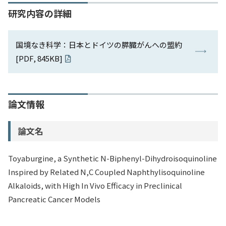
研究内容の詳細
国境なき科学：日本とドイツの膵臓がんへの盟約
[PDF, 845KB]
論文情報
論文名
Toyaburgine, a Synthetic N-Biphenyl-Dihydroisoquinoline
Inspired by Related N,C Coupled Naphthylisoquinoline
Alkaloids, with High In Vivo Efficacy in Preclinical
Pancreatic Cancer Models