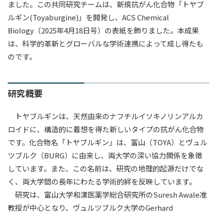
ました。この共同研究チームは、新規抗がん化合物「トヤブ
入試情報
ルギン(Toyaburgine)」を開発し、ACS Chemical
Biology（2025年4月18日号）の表紙を飾りました。本成果
教育・学生支援
は、科学的革新とグローバルな学術連携によって成し得たも
のです。
研究・産学官連携
国際交流・留学
研究概要
トヤブルギンは、天然由来のナフチルイソキノリンアルカ
ロイドに、構造的に着想を得た新しいタイプの抗がん化合物
です。化合物名「トヤブルギン」は、富山（TOYA）とヴュル
ツブルク（BURG）に由来し、両大学の深い協力関係を象徴
しています。また、この名前は、研究の地理的起源だけでな
く、両大学間の長年にわたる学術的絆を反映しています。
研究は、富山大学和漢医薬学総合研究所のSuresh Awale准
教授が中心となり、ヴュルツブルク大学のGerhard