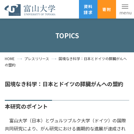
資料
寄附
請求
English
ANPIC
安否確認
TOPICS
ホーム
アクセス
サイトマップ
HOME
プレスリリース
国境なき科学：日本とドイツの膵臓がんへ
資料請求
寄附
広報刊行物
の盟約
お問い合わせ
受験生の方
地域・一般の方
企業・研究者の方
国境なき科学：日本とドイツの膵臓がんへの盟約
卒業生の方
在学生の方
教職員の方
本研究のポイント
大学紹介
富山大学（日本）とヴュルツブルク大学（ドイツ）の国際
学部・大学院・施設
共同研究により、がん研究における画期的な進展が達成され