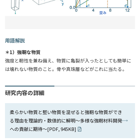
用語解説
＊1）強靭な物質
強度と靭性を兼ね備え、物質に亀裂が入ったとしても簡単に
は壊れない物質のこと。骨や真珠層などがこれに当たる。
研究内容の詳細
柔らかい物質と堅い物質を混ぜると強靭な物質ができ
る理由を理論的・数値的に解明～多様な強靭材料開発
への貢献に期待～[PDF, 945KB]