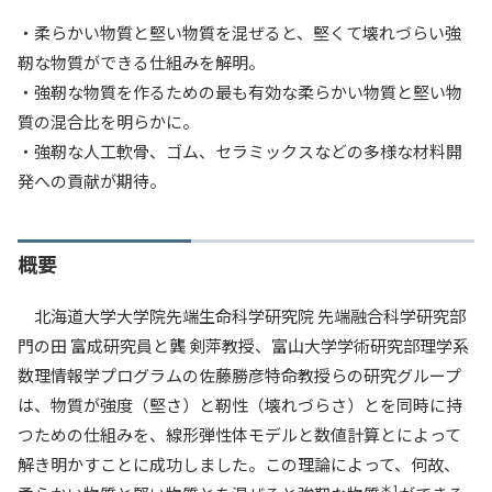
入試情報
・柔らかい物質と堅い物質を混ぜると、堅くて壊れづらい強
靭な物質ができる仕組みを解明。
教育・学生支援
・強靭な物質を作るための最も有効な柔らかい物質と堅い物
質の混合比を明らかに。
研究・産学官連携
・強靭な人工軟骨、ゴム、セラミックスなどの多様な材料開
発への貢献が期待。
国際交流・留学
概要
北海道大学大学院先端生命科学研究院 先端融合科学研究部
門の田 富成研究員と龔 剣萍教授、富山大学学術研究部理学系
数理情報学プログラムの佐藤勝彦特命教授らの研究グループ
は、物質が強度（堅さ）と靭性（壊れづらさ）とを同時に持
つための仕組みを、線形弾性体モデルと数値計算とによって
解き明かすことに成功しました。この理論によって、何故、
＊1