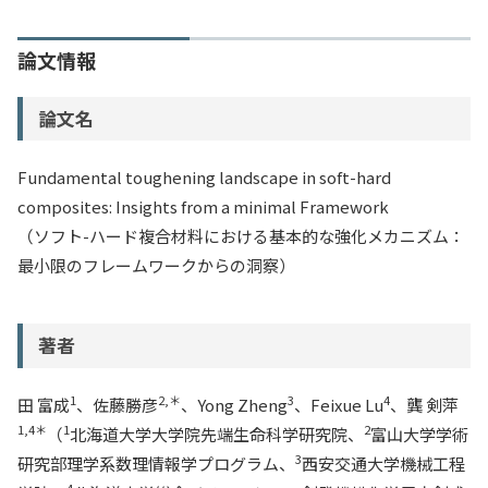
論文情報
論文名
Fundamental toughening landscape in soft-hard
composites: Insights from a minimal Framework
（ソフト-ハード複合材料における基本的な強化メカニズム：
最小限のフレームワークからの洞察）
著者
1
2,＊
3
4
田 富成
、佐藤勝彦
、Yong Zheng
、Feixue Lu
、龔 剣萍
1,4＊
1
2
（
北海道大学大学院先端生命科学研究院、
富山大学学術
3
研究部理学系数理情報学プログラム、
西安交通大学機械工程