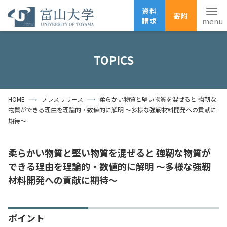
資料
寄附
請求
English
ANPIC
安否確認
TOPICS
ホーム
アクセス
サイトマップ
HOME
プレスリリース
柔らかい物質と堅い物質を混ぜると 強靭な
資料請求
寄附
広報刊行物
物質ができる理由を理論的・数値的に解明 ～多様な強靭材料開発への貢献に
お問い合わせ
期待～
受験生の方
地域・一般の方
企業・研究者の方
柔らかい物質と堅い物質を混ぜると 強靭な物質が
卒業生の方
在学生の方
教職員の方
できる理由を理論的・数値的に解明 ～多様な強靭
材料開発への貢献に期待～
大学紹介
学部・大学院・施設
ポイント