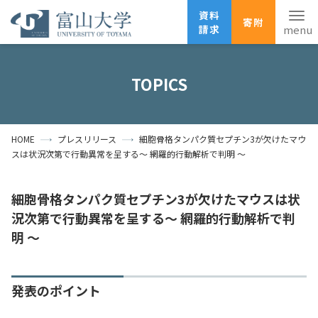
資料
寄附
請求
English
ANPIC
安否確認
TOPICS
ホーム
アクセス
サイトマップ
HOME
プレスリリース
細胞骨格タンパク質セプチン3が欠けたマウ
資料請求
寄附
広報刊行物
スは状況次第で行動異常を呈する～ 網羅的行動解析で判明 ～
お問い合わせ
受験生の方
地域・一般の方
企業・研究者の方
細胞骨格タンパク質セプチン3が欠けたマウスは状
況次第で行動異常を呈する～ 網羅的行動解析で判
卒業生の方
在学生の方
教職員の方
明 ～
大学紹介
発表のポイント
学部・大学院・施設