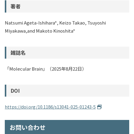
著者
Natsumi Ageta-Ishihara*, Keizo Takao, Tsuyoshi
Miyakawa,and Makoto Kinoshita*
雑誌名
「Molecular Brain」（2025年8月22日）
DOI
https://doi.org/10.1186/s13041-025-01243-5
お問い合わせ