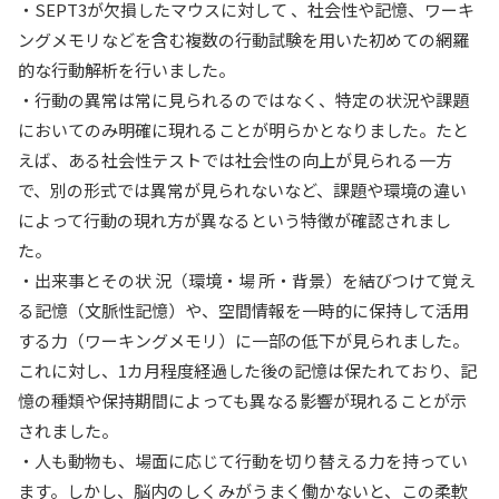
・SEPT3が欠損したマウスに対して 、社会性や記憶、ワーキ
入試情報
ングメモリなどを含む複数の行動試験を用いた初めての網羅
的な行動解析を行いました。
教育・学生支援
・行動の異常は常に見られるのではなく、特定の状況や課題
においてのみ明確に現れることが明らかとなりました。たと
研究・産学官連携
えば、ある社会性テストでは社会性の向上が見られる一方
で、別の形式では異常が見られないなど、課題や環境の違い
国際交流・留学
によって行動の現れ方が異なるという特徴が確認されまし
た。
・出来事とその状 況（環境・場 所・背景）を結びつけて覚え
る記憶（文脈性記憶）や、空間情報を一時的に保持して活用
する力（ワーキングメモリ）に一部の低下が見られました。
これに対し、1カ月程度経過した後の記憶は保たれており、記
憶の種類や保持期間によっても異なる影響が現れることが示
されました。
・人も動物も、場面に応じて行動を切り替える力を持ってい
ます。しかし、脳内のしくみがうまく働かないと、この柔軟