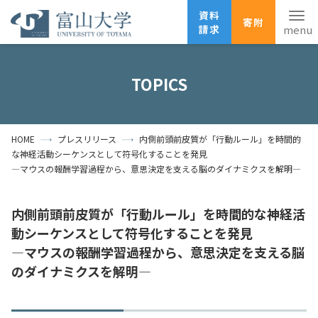
資料
寄附
請求
English
ANPIC
安否確認
TOPICS
ホーム
アクセス
サイトマップ
HOME
プレスリリース
内側前頭前皮質が「行動ルール」を時間的
資料請求
寄附
広報刊行物
な神経活動シーケンスとして符号化することを発見
お問い合わせ
―マウスの報酬学習過程から、意思決定を支える脳のダイナミクスを解明―
受験生の方
地域・一般の方
企業・研究者の方
内側前頭前皮質が「行動ルール」を時間的な神経活
卒業生の方
在学生の方
教職員の方
動シーケンスとして符号化することを発見
―マウスの報酬学習過程から、意思決定を支える脳
大学紹介
のダイナミクスを解明―
学部・大学院・施設