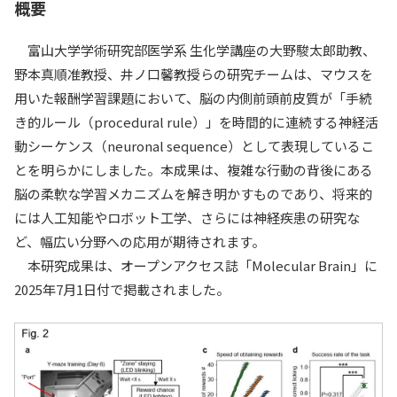
概要
入試情報
富山大学学術研究部医学系 生化学講座の大野駿太郎助教、
教育・学生支援
野本真順准教授、井ノ口馨教授らの研究チームは、マウスを
用いた報酬学習課題において、脳の内側前頭前皮質が「手続
研究・産学官連携
き的ルール（procedural rule）」を時間的に連続する神経活
動シーケンス（neuronal sequence）として表現しているこ
国際交流・留学
とを明らかにしました。本成果は、複雑な行動の背後にある
脳の柔軟な学習メカニズムを解き明かすものであり、将来的
には人工知能やロボット工学、さらには神経疾患の研究な
ど、幅広い分野への応用が期待されます。
本研究成果は、オープンアクセス誌「Molecular Brain」に
2025年7月1日付で掲載されました。