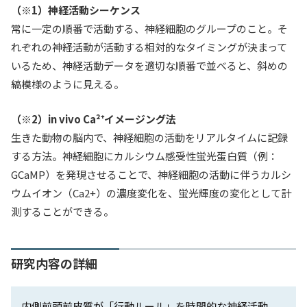
（※1）神経活動シーケンス
常に一定の順番で活動する、神経細胞のグループのこと。そ
れぞれの神経活動が活動する相対的なタイミングが決まって
いるため、神経活動データを適切な順番で並べると、斜めの
縞模様のように見える。
（※2）in vivo Ca²⁺イメージング法
生きた動物の脳内で、神経細胞の活動をリアルタイムに記録
する方法。神経細胞にカルシウム感受性蛍光蛋白質（例：
GCaMP）を発現させることで、神経細胞の活動に伴うカルシ
ウムイオン（Ca2+）の濃度変化を、蛍光輝度の変化として計
測することができる。
研究内容の詳細
内側前頭前皮質が「行動ルール」を時間的な神経活動