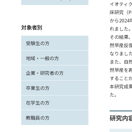
イオティ
床研究（P
から202
対象者別
れました
その結果
受験生の方
然早産反復
なりまし
地域・一般の方
また、自
然早産を
企業・研究者の方
すること
本研究成果は
卒業生の方
た。
在学生の方
研究内
教職員の方