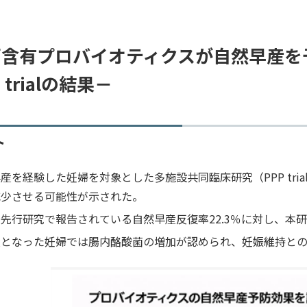
菌含有プロバイオティクスが自然早産を
 trialの結果－
ト
産を経験した妊婦を対象とした多施設共同臨床研究（PPP tr
減少させる可能性が示された。
先行研究で報告されている自然早産反復率22.3％に対し、本研
産となった妊婦では腸内酪酸菌の増加が認められ、妊娠維持と