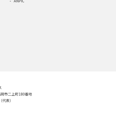
ANPIC
ス
8 高岡市二上町180番地
11（代表）