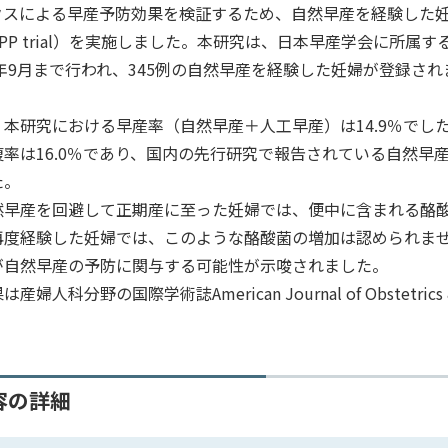
クスによる早産予防効果を検証するため、自然早産を経験した
PP trial）を実施しました。本研究は、日本早産学会に所属す
4年9月まで行われ、345例の自然早産を経験した妊婦が登録
。
、本研究における早産率（自然早産＋人工早産）は14.9％で
率は16.0％であり、国内の先行研究で報告されている自然早産
た。
然早産を回避して正期産に至った妊婦では、便中に含まれる酪酸
再度経験した妊婦では、このような酪酸菌の増加は認められま
が自然早産の予防に関与する可能性が示唆されました。
産婦人科分野の国際学術誌American Journal of Obstetric
容の詳細