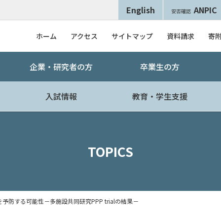
English
ANPIC
安否確認
ホーム
アクセス
サイトマップ
資料請求
寄
企業・研究者の方
卒業生の方
入試情報
教育・学生支援
TOPICS
防する可能性－多施設共同研究PPP trialの結果－