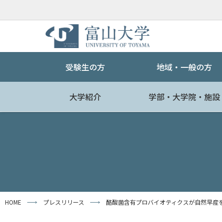
受験生の方
地域・一般の方
大学紹介
学部・大学院・施設
HOME
プレスリリース
酪酸菌含有プロバイオティクスが自然早産を予