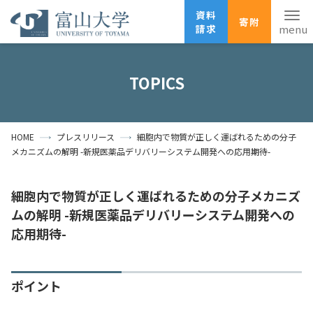
資料
寄附
請求
English
ANPIC
安否確認
TOPICS
ホーム
アクセス
サイトマップ
HOME
プレスリリース
細胞内で物質が正しく運ばれるための分子
資料請求
寄附
広報刊行物
メカニズムの解明 -新規医薬品デリバリーシステム開発への応用期待-
お問い合わせ
受験生の方
地域・一般の方
企業・研究者の方
細胞内で物質が正しく運ばれるための分子メカニズ
ムの解明 -新規医薬品デリバリーシステム開発への
卒業生の方
在学生の方
教職員の方
応用期待-
大学紹介
ポイント
学部・大学院・施設