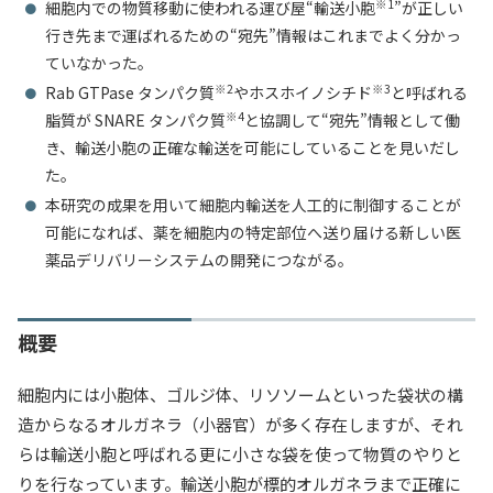
※1
細胞内での物質移動に使われる運び屋“輸送小胞
”が正しい
入試情報
行き先まで運ばれるための“宛先”情報はこれまでよく分かっ
ていなかった。
教育・学生支援
※2
※3
Rab GTPase タンパク質
やホスホイノシチド
と呼ばれる
※4
脂質が SNARE タンパク質
と協調して“宛先”情報として働
研究・産学官連携
き、輸送小胞の正確な輸送を可能にしていることを見いだし
た。
本研究の成果を用いて細胞内輸送を人工的に制御することが
国際交流・留学
可能になれば、薬を細胞内の特定部位へ送り届ける新しい医
薬品デリバリーシステムの開発につながる。
概要
細胞内には小胞体、ゴルジ体、リソソームといった袋状の構
造からなるオルガネラ（小器官）が多く存在しますが、それ
らは輸送小胞と呼ばれる更に小さな袋を使って物質のやりと
りを行なっています。輸送小胞が標的オルガネラまで正確に