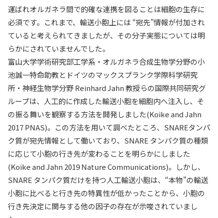
運ばれオルガネラ間で的確な連携を図ることは細胞の生存に
必須です。これまで、輸送小胞上には “宛先”情報が付加され
ていると考えられてきましたが、その分子実態については明
らかにされていませんでした。
富山大学学術研究部工学系・オルガネラ合成生物学分野の小
池誠一特命助教とドイツのマックスプランク学際科学研究
所・神経生物学分野 Reinhard Jahn 教授らの国際共同研究グ
ループは、人工的に作成した輸送小胞を細胞内へ注入し、そ
の振る舞いを観察する方法を開発しました(Koike and Jahn
2017 PNAS)。この方法を用いて調べたところ、SNAREタンパ
ク質が宛先情報として働いており、SNARE タンパク質の種類
に応じて小胞の行き先が変わることを明らかにしました
(Koike and Jahn 2019 Nature Communications)。しかし、
SNARE タンパク質だけを持つ人工輸送小胞は、“本物”の輸送
小胞に比べると行き先の特異性が低かったことから、小胞の
行き先決定に関与する他の因子の存在が示唆されていまし