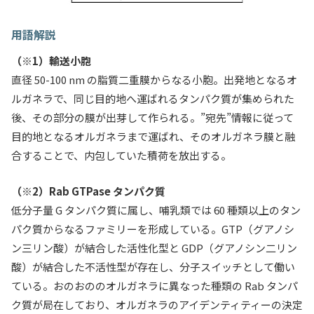
用語解説
（※1）輸送小胞
直径 50-100 nm の脂質二重膜からなる小胞。出発地となるオ
ルガネラで、同じ目的地へ運ばれるタンパク質が集められた
後、その部分の膜が出芽して作られる。”宛先”情報に従って
目的地となるオルガネラまで運ばれ、そのオルガネラ膜と融
合することで、内包していた積荷を放出する。
（※2）Rab GTPase タンパク質
低分子量 G タンパク質に属し、哺乳類では 60 種類以上のタン
パク質からなるファミリーを形成している。GTP（グアノシ
ン三リン酸）が結合した活性化型と GDP（グアノシン二リン
酸）が結合した不活性型が存在し、分子スイッチとして働い
ている。おのおののオルガネラに異なった種類の Rab タンパ
ク質が局在しており、オルガネラのアイデンティティーの決定