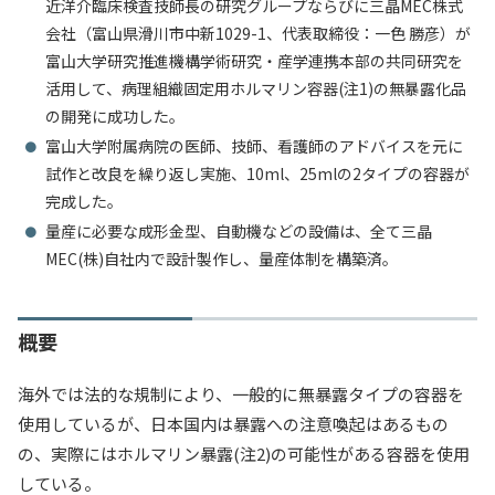
近洋介臨床検査技師長の研究グループならびに三晶MEC株式
入試情報
会社（富山県滑川市中新1029-1、代表取締役：一色 勝彦）が
富山大学研究推進機構学術研究・産学連携本部の共同研究を
教育・学生支援
活用して、病理組織固定用ホルマリン容器(注1)の無暴露化品
の開発に成功した。
富山大学附属病院の医師、技師、看護師のアドバイスを元に
研究・産学官連携
試作と改良を繰り返し実施、10ml、25mlの2タイプの容器が
完成した。
国際交流・留学
量産に必要な成形金型、自動機などの設備は、全て三晶
MEC(株)自社内で設計製作し、量産体制を構築済。
概要
海外では法的な規制により、一般的に無暴露タイプの容器を
使用しているが、日本国内は暴露への注意喚起はあるもの
の、実際にはホルマリン暴露(注2)の可能性がある容器を使用
している。