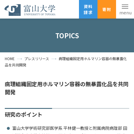
資料
寄附
請求
English
ANPIC
安否確認
TOPICS
ホーム
アクセス
サイトマップ
HOME
プレスリリース
病理組織固定用ホルマリン容器の無暴露化
資料請求
寄附
広報刊行物
品を共同開発
お問い合わせ
受験生の方
地域・一般の方
企業・研究者の方
病理組織固定用ホルマリン容器の無暴露化品を共同
開発
卒業生の方
在学生の方
教職員の方
大学紹介
研究のポイント
学部・大学院・施設
富山大学学術研究部医学系 平林健一教授と附属病院病理部 田